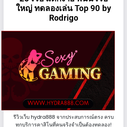
ใหญ่ ทดลองเล่น Top 90 by
Rodrigo
รีวิวเว็บ hydra888 จากประสบการณ์ตรง ครบ
ทุกบริการคาสิโนที่คนจริงจำเป็นต้องทดลอง!