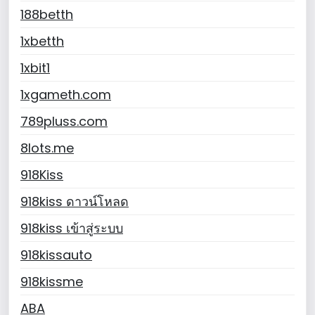
188betth
1xbetth
1xbit1
1xgameth.com
789pluss.com
8lots.me
918Kiss
918kiss ดาวน์โหลด
918kiss เข้าสู่ระบบ
918kissauto
918kissme
ABA