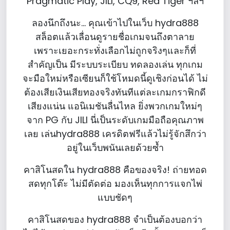
Pragmatic Play, JILI, CQ9, Red Tiger ฯลฯ
ลองนึกถึงนะ… คุณเข้าไปในเว็บ hydra888
สล็อตแล้วเลื่อนดูรายชื่อเกมจนถึงตาลาย
เพราะเยอะกระทั่งเลือกไม่ถูกจริงๆและก็ที่
สำคัญเป็น มีระบบระเบียบ ทดลองเล่น ทุกเกม
จะมือใหม่หรือเซียนก็ใช้โหมดนี้ดูเชิงก่อนได้ ไม่
ต้องเสียเงินเสียทองจริงทันทีแต่ละเกมกราฟิกดี
เสียงแน่น แอนิเมชันลื่นไหล ยิ่งพวกเกมใหม่ๆ
จาก PG กับ JILI นี่เป็นระดับเกมมือถือคุณภาพ
เลย เล่นhydra888 เครดิตฟรีแล้วไม่รู้จักสึกว่า
อยู่ในเว็บพนันเลยด้วยซ้ำ
คาสิโนสดใน hydra888 คือของจริง! ถ่ายทอด
สดทุกโต๊ะ ไม่มีตัดต่อ มองเห็นทุกการแจกไพ่
แบบชัดๆ
คาสิโนสดของ hydra888 จำเป็นต้องบอกว่า