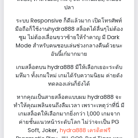
ปลา
ระบบ Responsive ก็ดีแล้วมาก เปิดโทรศัพท์
มือถือก็ใช้งานhydra888 สล็อตได้ลื่นๆไม่ต้อง
ซูม ไม่ต้องเลื่อนขวาซ้ายให้รำคาญ มี Dark
Mode สำหรับคนชอบเล่นช่วงกลางคืนด้วยนะ
อันนี้เก๋มากมาย
เกมสล็อตบน hydra888 มีให้เลือกเยอะระดับ
มหึมา ทั้งเกมใหม่ เกมได้รับความนิยม ค่ายดัง
ทดลองเล่นก็ยังได้
หากคุณเป็นสายสล็อตแบบผม hydra888 จะ
ทำให้คุณเพลินจนถึงลืมเวลา เพราะเหตุว่าที่นี่ มี
เกมสล็อตให้เลือกมากยิ่งกว่า 1,000 เกมจาก
ค่ายชั้นแนวหน้าระดับโลก ไม่ว่าจะเป็น PG
Soft, Joker,
hydra888 เครดิตฟรี