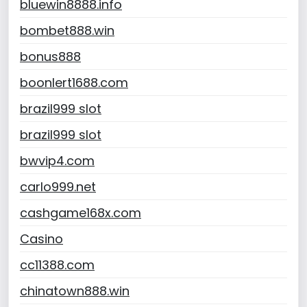
bluewin8888.info
bombet888.win
bonus888
boonlert1688.com
brazil999 slot
brazil999 slot
bwvip4.com
carlo999.net
cashgame168x.com
Casino
cc11388.com
chinatown888.win