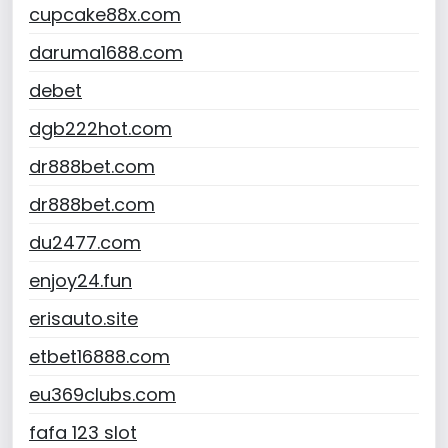
cupcake88x.com
daruma1688.com
debet
dgb222hot.com
dr888bet.com
dr888bet.com
du2477.com
enjoy24.fun
erisauto.site
etbet16888.com
eu369clubs.com
fafa 123 slot