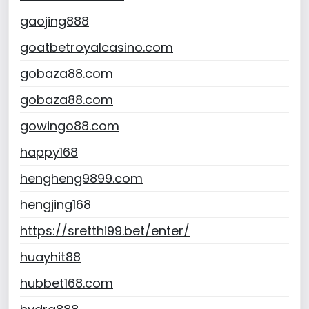
gaojing888
goatbetroyalcasino.com
gobaza88.com
gobaza88.com
gowingo88.com
happy168
hengheng9899.com
hengjing168
https://sretthi99.bet/enter/
huayhit88
hubbet168.com