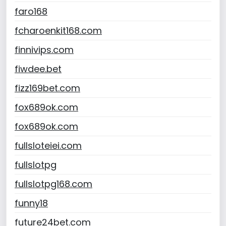
faro168
fcharoenkit168.com
finnivips.com
fiwdee.bet
fizz169bet.com
fox689ok.com
fox689ok.com
fullsloteiei.com
fullslotpg
fullslotpg168.com
funny18
future24bet.com