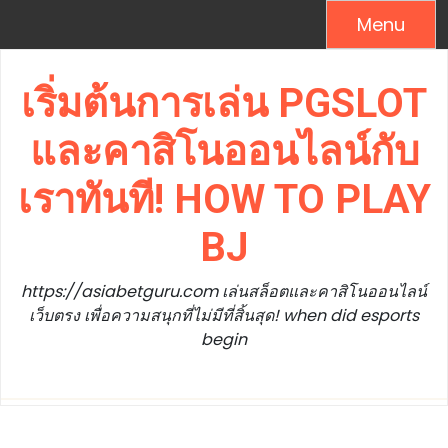
Skip
Menu
to
content
เริ่มต้นการเล่น PGSLOT
และคาสิโนออนไลน์กับ
เราทันที! HOW TO PLAY
BJ
https://asiabetguru.com เล่นสล็อตและคาสิโนออนไลน์
เว็บตรง เพื่อความสนุกที่ไม่มีที่สิ้นสุด! when did esports
begin