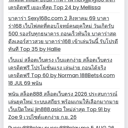
เครดิตฟรี เยอะที่สุด Top 24 by Mellissa
บาคาร่า Sexy168c.com 2 สิงหาคม 69 บาคา
ร่า168 เว็บไพ่สดที่ตอบโจทย์คนยุคใหม่ วันเกิดรับ
500 รองรับทุกธนาคาร ถอนเร็วทันใจ บาคาร่าสด
ดีลเลอร์สาวสวย บาคาร่า168 เข้าเล่นวันนี้ รับโปรดี
ทันที Top 35 by Hallie
เว็บแม่ สล็อตเว็บตรง เว็บแตกง่าย สล็อตเว็บตรง
เครดิตฟรี โปรโมชั่นแรง เล่นง่าย ถอนได้จริง
เครดิตฟรี Top 60 by Norman 188Bets4.com
18 JUL 69 พนัน
พนัน สล็อต888 สล็อตเว็บตรง 2026 ประสบการณ์
เล่นยุคใหม่ ระบบเสถียร พร้อมเกมให้เลือกมากมาย
เว็บเปิดใหม่ jin888.asia ใหม่ล่าสุด Top 91 by
Zoe 9 เวปไซต์แตกง่าย ก.ย. 26
Pussy888play pussy888play.me 5 AUG 26