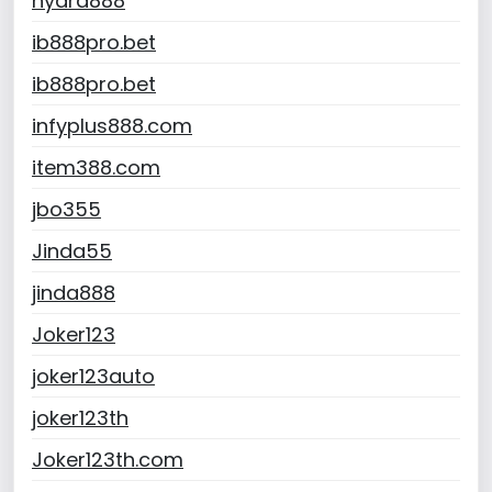
hydra888
ib888pro.bet
ib888pro.bet
infyplus888.com
item388.com
jbo355
Jinda55
jinda888
Joker123
joker123auto
joker123th
Joker123th.com