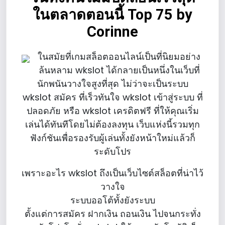
ในตลาดตอนนี้ Top 75 by
Corinne
ในสมัยที่เกมสล็อตออนไลน์เป็นที่นิยมอย่าง
ล้นหลาม wkslot ได้กลายเป็นหนึ่งในเว็บที่
นักพนันวางใจสูงที่สุด ไม่ว่าจะเป็นระบบ
wkslot สมัคร ที่เร็วทันใจ wkslot เข้าสู่ระบบ ที่
ปลอดภัย หรือ wkslot เครดิตฟรี ที่ให้คุณเริ่ม
เล่นได้ทันทีโดยไม่ต้องลงทุน เว็บแห่งนี้รวมทุก
ฟังก์ชันเพื่อรองรับผู้เล่นทั้งยังหน้าใหม่แล้วก็
ระดับโปร
เพราะอะไร wkslot ถึงเป็นเว็บไซต์สล็อตที่น่าไว้
วางใจ
ระบบออโต้ทั้งยังระบบ
ตั้งแต่การสมัคร ฝากเงิน ถอนเงิน ไปจนกระทั่ง