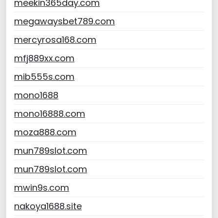
meekin365day.com
megawaysbet789.com
mercyrosa168.com
mfj889xx.com
mib555s.com
mono1688
mono16888.com
moza888.com
mun789slot.com
mun789slot.com
mwin9s.com
nakoya1688.site