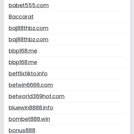
babet555.com
Baccarat
baj88thbz.com
baj88thbz.com
bbp168.me
bbp168.me
betflixtikto.info
betwin6666.com
betworld369hot.com
bluewin8888.info
bombet888.win
bonus888