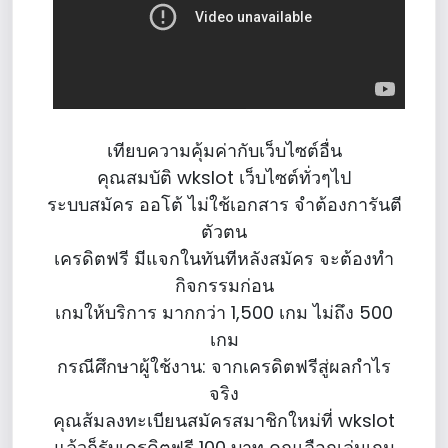
เทียบความคุ้มค่ากับเว็บไซต์อื่น
คุณสมบัติ wkslot เว็บไซต์ทั่วๆไป
ระบบสมัคร ออโต้ ไม่ใช้เอกสาร จำต้องการันตี
ตัวตน
เครดิตฟรี มีแจกในทันทีหลังสมัคร จะต้องทำ
กิจกรรมก่อน
เกมให้บริการ มากกว่า 1,500 เกม ไม่ถึง 500
เกม
กรณีศึกษาผู้ใช้งาน: จากเครดิตฟรีสู่ผลกำไร
จริง
คุณส้มลงทะเบียนสมัครสมาชิกใหม่ที่ wkslot
แล้วก็รับเครดิตฟรี 100 บาท คุณเลือกเล่นเกม