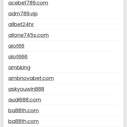
acebet789.com
adm789.vip
allbet24hr
allone745s.com
alot66
alot666
ambking
ambnovabet.com
askyouwin888
audi688.com
ba88th.com
ba88th.com