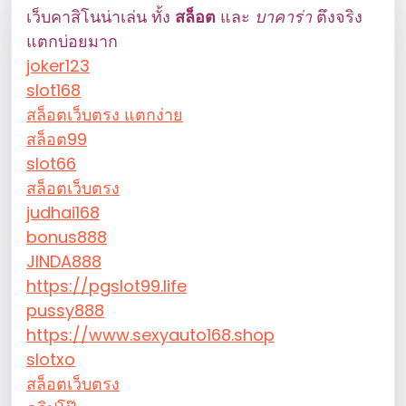
เว็บคาสิโนน่าเล่น ทั้ง
สล็อต
และ
บาคาร่า
ตึงจริง
แตกบ่อยมาก
joker123
slot168
สล็อตเว็บตรง แตกง่าย
สล็อต99
slot66
สล็อตเว็บตรง
judhai168
bonus888
JINDA888
https://pgslot99.life
pussy888
https://www.sexyauto168.shop
slotxo
สล็อตเว็บตรง