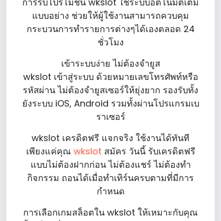
การรับโปรโมชั่น wkslot ใช้ระบบอัตโนมัติเต็ม
แบบอย่าง ช่วยให้ผู้ใช้งานสามารถควบคุม
กระบวนการทำรายการต่างๆได้เองตลอด 24
ชั่วโมง
เข้าระบบง่าย ไม่ต้องจำยูส
wkslot เข้าสู่ระบบ ด้วยหมายเลขโทรศัพท์หรือ
รหัสผ่าน ไม่ต้องจำยูสเซอร์ให้ยุ่งยาก รองรับทั้ง
ยังระบบ iOS, Android รวมทั้งผ่านโปรแกรมเบ
ราเซอร์
wkslot เครดิตฟรี แจกจริง ใช้งานได้ทันที
เพียงแค่คุณ
wkslot
สมัคร วันนี้ รับเครดิตฟรี
แบบไม่ต้องฝากก่อน ไม่ต้องแชร์ ไม่ต้องทำ
กิจกรรม ถอนได้เมื่อทำเทิร์นครบตามที่มีการ
กำหนด
การเลือกเกมสล็อตใน wkslot ให้เหมาะกับคุณ