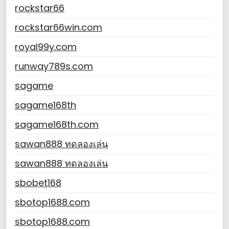
rockstar66
rockstar66win.com
royal99y.com
runway789s.com
sagame
sagame168th
sagame168th.com
sawan888 ทดลองเล่น
sawan888 ทดลองเล่น
sbobet168
sbotop1688.com
sbotop1688.com