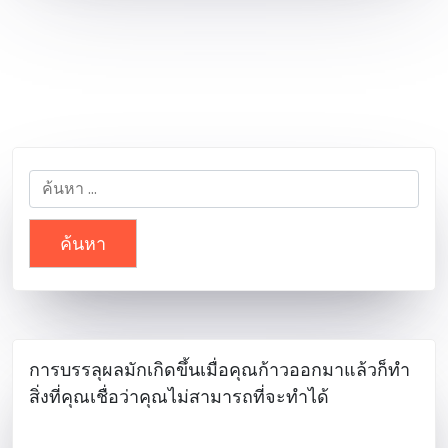
ค้นหา
สำหรับ:
การบรรลุผลมักเกิดขึ้นเมื่อคุณก้าวออกมาแล้วก็ทำ
สิ่งที่คุณเชื่อว่าคุณไม่สามารถที่จะทำได้