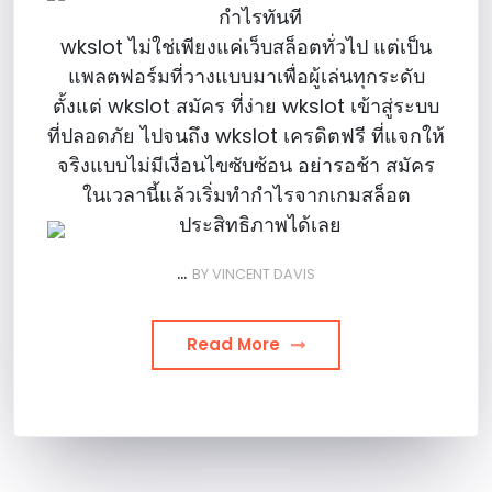
กำไรทันที
wkslot ไม่ใช่เพียงแค่เว็บสล็อตทั่วไป แต่เป็น
แพลตฟอร์มที่วางแบบมาเพื่อผู้เล่นทุกระดับ
ตั้งแต่ wkslot สมัคร ที่ง่าย wkslot เข้าสู่ระบบ
ที่ปลอดภัย ไปจนถึง wkslot เครดิตฟรี ที่แจกให้
จริงแบบไม่มีเงื่อนไขซับซ้อน อย่ารอช้า สมัคร
ในเวลานี้แล้วเริ่มทำกำไรจากเกมสล็อต
ประสิทธิภาพได้เลย
…
BY
VINCENT DAVIS
Read More