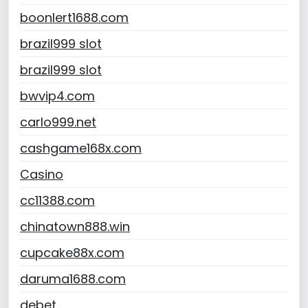
boonlert1688.com
brazil999 slot
brazil999 slot
bwvip4.com
carlo999.net
cashgame168x.com
Casino
cc11388.com
chinatown888.win
cupcake88x.com
daruma1688.com
debet