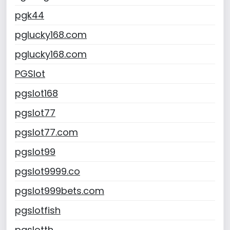
pgk44
pglucky168.com
pglucky168.com
PGSlot
pgslot168
pgslot77
pgslot77.com
pgslot99
pgslot9999.co
pgslot999bets.com
pgslotfish
pgslotth