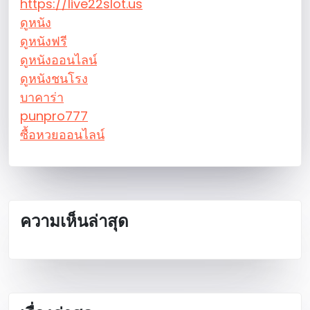
https://live22slot.us
ดูหนัง
ดูหนังฟรี
ดูหนังออนไลน์
ดูหนังชนโรง
บาคาร่า
punpro777
ซื้อหวยออนไลน์
ความเห็นล่าสุด