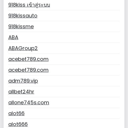
918kiss เข้าสู่ระบบ
918kissauto
918kissme
ABA
ABAGroup2
acebet789.com
acebet789.com
adm789.vip
allbet24hr
allone745s.com
alot66
alot666