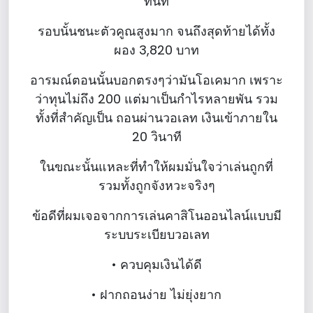
ทันที
รอบนั้นชนะตัวคูณสูงมาก จนถึงสุดท้ายได้ทั้ง
ผอง 3,820 บาท
อารมณ์ตอนนั้นบอกตรงๆว่ามันโอเคมาก เพราะ
ว่าทุนไม่ถึง 200 แต่มาเป็นกำไรหลายพัน รวม
ทั้งที่สำคัญเป็น ถอนผ่านวอเลท เงินเข้าภายใน
20 วินาที
ในขณะนั้นแหละที่ทำให้ผมมั่นใจว่าเล่นถูกที่
รวมทั้งถูกจังหวะจริงๆ
ข้อดีที่ผมเจอจากการเล่นคาสิโนออนไลน์แบบมี
ระบบระเบียบวอเลท
• ควบคุมเงินได้ดี
• ฝากถอนง่าย ไม่ยุ่งยาก