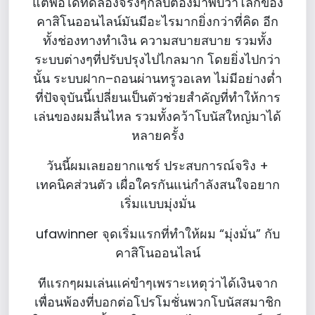
แต่พอได้ทดลองจริงๆกลับต้องมาพบว่าโลกของ
คาสิโนออนไลน์มันมีอะไรมากยิ่งกว่าที่คิด อีก
ทั้งช่องทางทำเงิน ความสบายสบาย รวมทั้ง
ระบบต่างๆที่ปรับปรุงไปไกลมาก โดยยิ่งไปกว่า
นั้น ระบบฝาก–ถอนผ่านทรูวอเลท ไม่มีอย่างต่ำ
ที่ปัจจุบันนี้เปลี่ยนเป็นตัวช่วยสำคัญที่ทำให้การ
เล่นของผมลื่นไหล รวมทั้งคว้าโบนัสใหญ่มาได้
หลายครั้ง
วันนี้ผมเลยอยากแชร์ ประสบการณ์จริง +
เทคนิคส่วนตัว เผื่อใครกันแน่กำลังสนใจอยาก
เริ่มแบบมุ่งมั่น
ufawinner จุดเริ่มแรกที่ทำให้ผม “มุ่งมั่น” กับ
คาสิโนออนไลน์
ทีแรกๆผมเล่นแค่ขำๆเพราะเหตุว่าได้เงินจาก
เพื่อนพ้องที่บอกต่อโปรโมชั่นพวกโบนัสสมาชิก