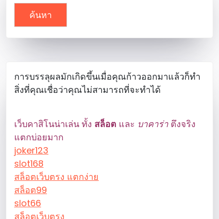
การบรรลุผลมักเกิดขึ้นเมื่อคุณก้าวออกมาแล้วก็ทำ
สิ่งที่คุณเชื่อว่าคุณไม่สามารถที่จะทำได้
เว็บคาสิโนน่าเล่น ทั้ง
สล็อต
และ
บาคาร่า
ตึงจริง
แตกบ่อยมาก
joker123
slot168
สล็อตเว็บตรง แตกง่าย
สล็อต99
slot66
สล็อตเว็บตรง