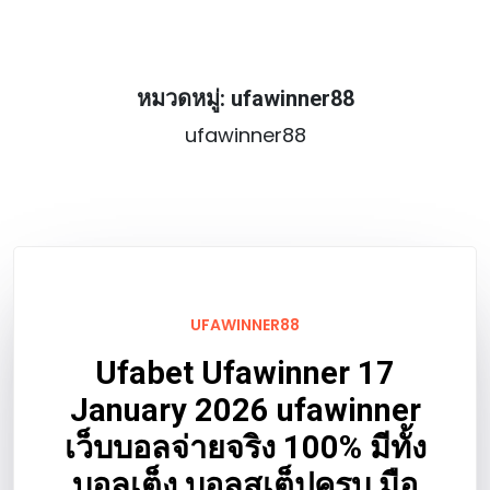
หมวดหมู่:
ufawinner88
ufawinner88
UFAWINNER88
Ufabet Ufawinner 17
January 2026 ufawinner
เว็บบอลจ่ายจริง 100% มีทั้ง
บอลเต็ง บอลสเต็ปครบ มือ