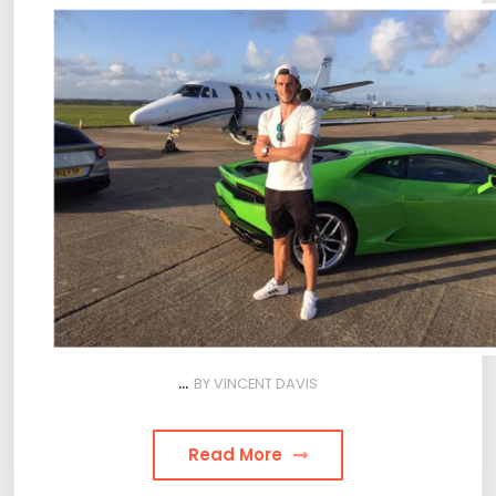
…
BY
VINCENT DAVIS
Read More