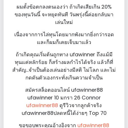
ผมตั้งข้อตกลงตนเองว่า ถ้าเกิดเสียเกิน 20%
ของทุนวันนี้ จะหยุดทันที วันพรุ่งนี้ค่อยกลับมา
เล่นใหม่
เนื่องจากการไล่ทุนโดยมากพังมากยิ่งกว่ารอด
และก็ผมก็เคยเจ็บมาแล้ว
ถ้าเกิดคุณเริ่มต้นถูกทาง ufawinner ถึงแม้มี
ทุนแค่หลักร้อย ก็สร้างผลกำไรได้จริง แล้วก็ที่
สำคัญ…จำเป็นต้องเล่นอย่างมีสติ ไม่โลภ และไม่
กดดันตัวเองกระทั่งเกินความจำเป็น
สมัครสล็อตออนไลน์ ufawinner88
ufawinner 10 มกรา 26 Connor
ufawinner88
ดูรีวิวจากลูกค้าจริง
ufawinner88ปลดหนี้ได้ง่ายๆ Top 70
ขอขอบพระคุณอ้างอิงจาก
ufawinner88