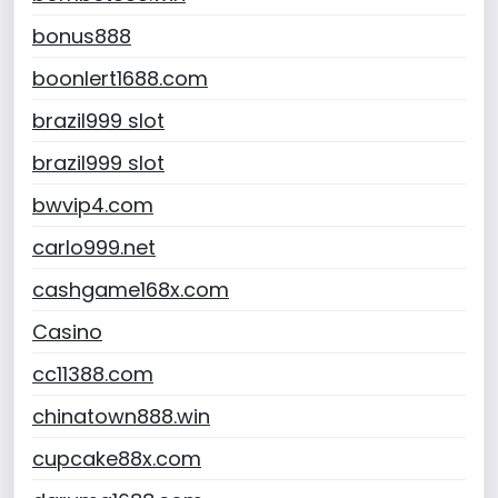
bonus888
boonlert1688.com
brazil999 slot
brazil999 slot
bwvip4.com
carlo999.net
cashgame168x.com
Casino
cc11388.com
chinatown888.win
cupcake88x.com