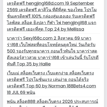
เครดิตฟรี hengjing168d.com 19 September
2569 เครดิตฟรี คาสิโน ที่ดีที่สุด ของไทย โปรโม
ชั่นเครดิตฟรี 100% กล่องสุ่มเฮงเฮง รับเครดิตฟรี
ไลฟ์สด สล็อต ยิงปลา กีฬา ไพ่ hengjing168 แจก
เครดิตฟรี เยอะที่สุด Top 24 by Mellissa
บาคาร่า Sexy168c.com 2 สิงหาคม 69 บาคา
ร่า168 เว็บไพ่สดที่ตอบโจทย์คนยุคใหม่ วันเกิดรับ
500 รองรับทุกธนาคาร ถอนเร็วทันใจ บาคาร่าสด
ดีลเลอร์สาวสวย บาคาร่า168 เข้าเล่นวันนี้ รับโปรดี
ทันที Top 35 by Hallie
เว็บแม่ สล็อตเว็บตรง เว็บแตกง่าย สล็อตเว็บตรง
เครดิตฟรี โปรโมชั่นแรง เล่นง่าย ถอนได้จริง
เครดิตฟรี Top 60 by Norman 188Bets4.com
18 JUL 69 พนัน
พนัน สล็อต888 สล็อตเว็บตรง 2026 ประสบการณ์