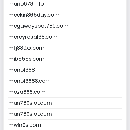
mario678.info
meekin365day.com
megawaysbet789.com
mercyrosa168.com
mfj889xx.com
mib555s.com
mono1688
mono16888.com
moza888.com
mun789slot.com
mun789slot.com
mwin9s.com