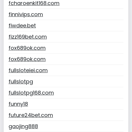
fcharoenkit168.com
finnivips.com
fiwdee.bet
fizz169bet.com
fox689ok.com
fox689ok.com
fullsloteiei.com
fullslotpg
fullslotpg168.com
funny18
future24bet.com
gaojing888