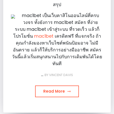
สรุป
mac1bet เป็นเว็บคาสิโนออนไลน์ที่ครบ
วงจร ทั้งยังการ mac1bet สมัคร ที่ง่าย
ระบบ mac1bet เข้าสู่ระบบ ที่รวดเร็ว แล้วก็
โปรโมชั่น
mac1bet
เครดิตฟรี ที่แจกจริง ถ้า
คุณกำลังมองหาเว็บไซต์พนันป้อมอาจ ไม่มี
อันตราย แล้วก็ให้บริการอย่างมืออาชีพ สมัคร
วันนี้แล้วเริ่มสนุกสนานไปกับการเดิมพันได้โดย
ทันที
…
BY
VINCENT DAVIS
Read More