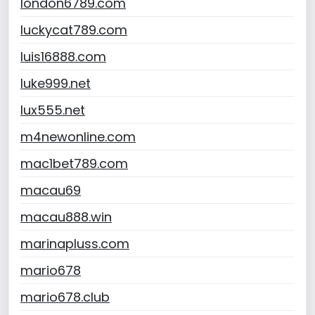
london6789.com
luckycat789.com
luis16888.com
luke999.net
lux555.net
m4newonline.com
mac1bet789.com
macau69
macau888.win
marinapluss.com
mario678
mario678.club