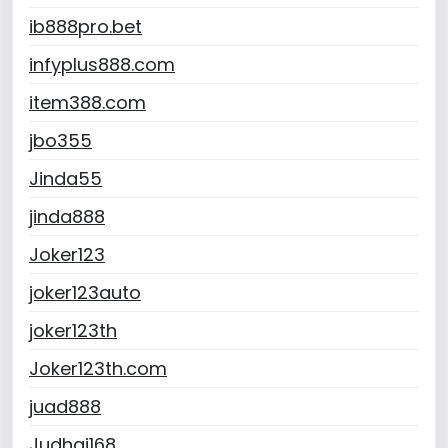
ib888pro.bet
infyplus888.com
item388.com
jbo355
Jinda55
jinda888
Joker123
joker123auto
joker123th
Joker123th.com
juad888
Judhai168