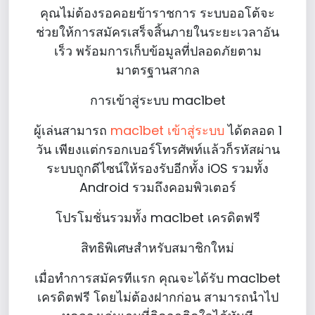
คุณไม่ต้องรอคอยข้าราชการ ระบบออโต้จะ
ช่วยให้การสมัครเสร็จสิ้นภายในระยะเวลาอัน
เร็ว พร้อมการเก็บข้อมูลที่ปลอดภัยตาม
มาตรฐานสากล
การเข้าสู่ระบบ mac1bet
ผู้เล่นสามารถ
mac1bet เข้าสู่ระบบ
ได้ตลอด 1
วัน เพียงแต่กรอกเบอร์โทรศัพท์แล้วก็รหัสผ่าน
ระบบถูกดีไซน์ให้รองรับอีกทั้ง iOS รวมทั้ง
Android รวมถึงคอมพิวเตอร์
โปรโมชั่นรวมทั้ง mac1bet เครดิตฟรี
สิทธิพิเศษสำหรับสมาชิกใหม่
เมื่อทำการสมัครทีแรก คุณจะได้รับ mac1bet
เครดิตฟรี โดยไม่ต้องฝากก่อน สามารถนำไป