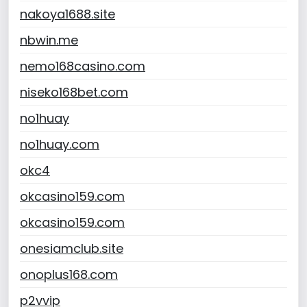
nakoya1688.site
nbwin.me
nemo168casino.com
niseko168bet.com
no1huay
no1huay.com
okc4
okcasino159.com
okcasino159.com
onesiamclub.site
onoplus168.com
p2vvip