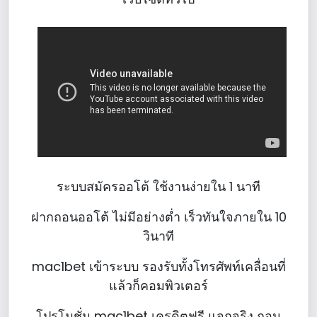
ระบบสมัครออโต้ ใช้งานง่ายใน 1 นาที
ฝากถอนออโต้ ไม่มีอย่างต่ำ เร็วทันใจภายใน 10
วินาที
mac1bet เข้าระบบ รองรับทั้งโทรศัพท์เคลื่อนที่
แล้วก็คอมพิวเตอร์
โปรโมชั่น mac1bet เครดิตฟรี แจกจริง ถอน