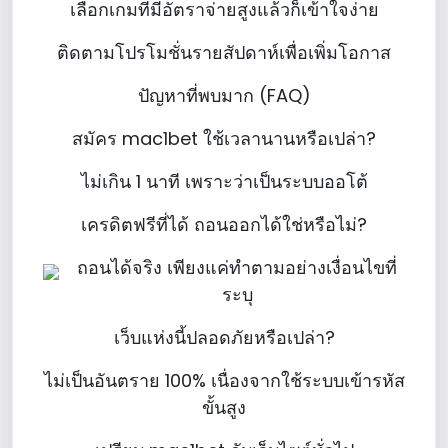
เลือกเกมที่มีอัตราจ่ายสูงแล้วก็เข้าใจง่าย
ติดตามโปรโมชั่นรายสัปดาห์เพื่อเพิ่มโอกาส
ปัญหาที่พบมาก (FAQ)
สมัคร mac1bet ใช้เวลานานหรือเปล่า?
ไม่เกิน 1 นาที เพราะว่าเป็นระบบออโต้
เครดิตฟรีที่ได้ ถอนออกได้ใช่หรือไม่?
ถอนได้จริง เพียงแค่ทำตามอย่างเงื่อนไขที่
ระบุ
เว็บแห่งนี้ปลอดภัยหรือเปล่า?
ไม่เป็นอันตราย 100% เนื่องจากใช้ระบบเข้ารหัส
ขั้นสูง