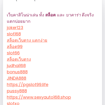
เว็บคาสิโนน่าเล่น ทั้ง
สล็อต
และ
บาคาร่า
ตึงจริง
แตกบ่อยมาก
joker123
slot168
สล็อตเว็บตรง แตกง่าย
สล็อต99
slot66
สล็อตเว็บตรง
judhai168
bonus888
JINDA888
https://pgslot99.life
pussy888
https://www.sexyauto168.shop
slotxo