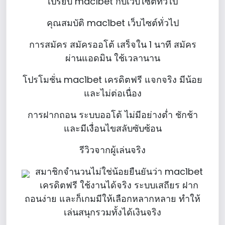
เปรียบ mac1bet กับเว็บไซต์ทั่วไป
คุณสมบัติ mac1bet เว็บไซต์ทั่วไป
การสมัคร สมัครออโต้ เสร็จใน 1 นาที สมัคร
ผ่านแอดมิน ใช้เวลานาน
โปรโมชั่น mac1bet เครดิตฟรี แจกจริง มีน้อย
และไม่ต่อเนื่อง
การฝากถอน ระบบออโต้ ไม่มีอย่างต่ำ ชักช้า
และมีเงื่อนไขสลับซับซ้อน
รีวิวจากผู้เล่นจริง
สมาชิกจำนวนไม่ใช่น้อยยืนยันว่า mac1bet
เครดิตฟรี ใช้งานได้จริง ระบบเสถียร ฝาก
ถอนง่าย และก็เกมมีให้เลือกหลากหลาย ทำให้
เล่นสนุกรวมทั้งได้เงินจริง