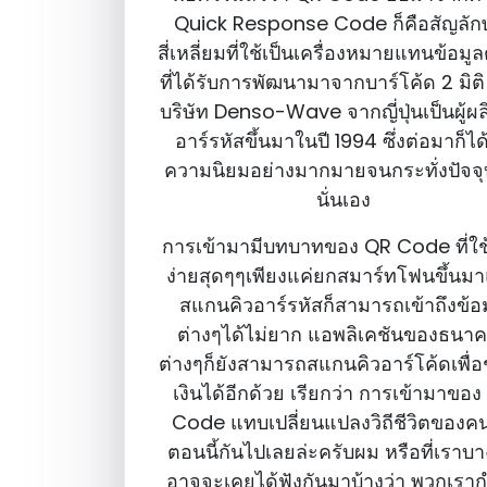
Quick Response Code ก็คือสัญลัก
สี่เหลี่ยมที่ใช้เป็นเครื่องหมายแทนข้อมู
ที่ได้รับการพัฒนามาจากบาร์โค้ด 2 มิต
บริษัท Denso-Wave จากญี่ปุ่นเป็นผู้ผล
อาร์รหัสขึ้นมาในปี 1994 ซึ่งต่อมาก็ได
ความนิยมอย่างมากมายจนกระทั่งปัจจุบั
นั่นเอง
การเข้ามามีบทบาทของ QR Code ที่ใช
ง่ายสุดๆๆเพียงแค่ยกสมาร์ทโฟนขึ้นมา
สแกนคิวอาร์รหัสก็สามารถเข้าถึงข้อ
ต่างๆได้ไม่ยาก แอพลิเคชันของธนา
ต่างๆก็ยังสามารถสแกนคิวอาร์โค้ดเพื่
เงินได้อีกด้วย เรียกว่า การเข้ามาขอ
Code แทบเปลี่ยนแปลงวิถีชีวิตของค
ตอนนี้กันไปเลยล่ะครับผม หรือที่เราบาง
อาจจะเคยได้ฟังกันมาบ้างว่า พวกเราก