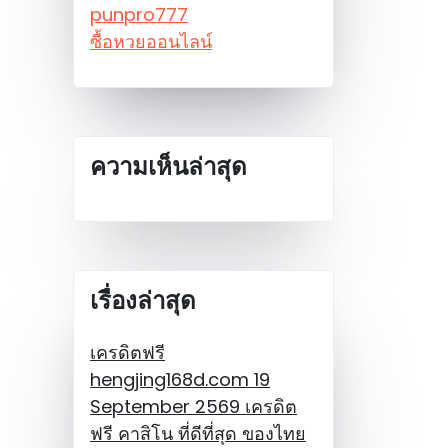
punpro777
ซื้อหวยออนไลน์
ความเห็นล่าสุด
เรื่องล่าสุด
เครดิตฟรี
hengjing168d.com 19
September 2569 เครดิต
ฟรี คาสิโน ที่ดีที่สุด ของไทย