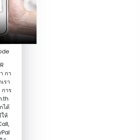
code
QR
า กา
กเรา
า การ
n.th
กได้
ให้
all,
yPal