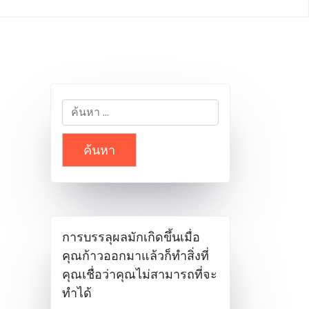
ค้นหา
สำหรับ:
การบรรลุผลมักเกิดขึ้นเมื่อ
คุณก้าวออกมาแล้วก็ทำสิ่งที่
คุณเชื่อว่าคุณไม่สามารถที่จะ
ทำได้