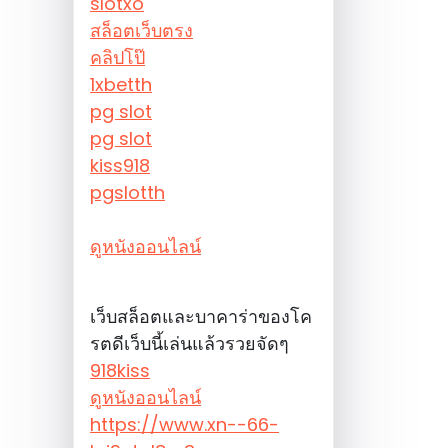
slotxo
สล็อตเว็บตรง
คลิปโป๊
1xbetth
pg slot
pg slot
kiss918
pgslotth
ดูหนังออนไลน์
เว็บสล็อตและบาคาร่าของโค
รตดีเว็บนี้เล่นแล้วรวยจัดๆ
918kiss
ดูหนังออนไลน์
https://www.xn--66-