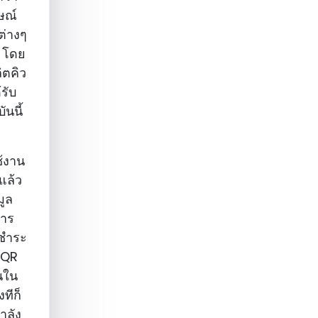
ษณ์
ลต่างๆ
ิ โดย
ิตคิว
้รับ
นนี้
้งาน
แล้ว
มูล
คาร
อชำระ
ง QR
นใน
ทีก็
ำลัง