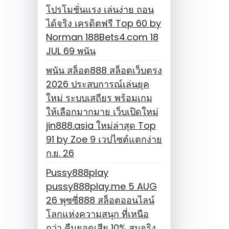
โปรโมชั่นแรง เล่นง่าย ถอน
ได้จริง เครดิตฟรี Top 60 by
Norman 188Bets4.com 18
JUL 69 พนัน
พนัน สล็อต888 สล็อตเว็บตรง
2026 ประสบการณ์เล่นยุค
ใหม่ ระบบเสถียร พร้อมเกม
ให้เลือกมากมาย เว็บเปิดใหม่
jin888.asia ใหม่ล่าสุด Top
91 by Zoe 9 เวปไซต์แตกง่าย
ก.ย. 26
Pussy888play
pussy888play.me 5 AUG
26 พุซซี่888 สล็อตออนไลน์
โลกแห่งความสนุก ที่เหนือ
กว่า คืนยอดเสีย 10% สมจริง