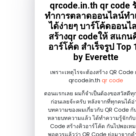
qrcode.in.th qr code ร
ทำการตลาดออนไลน์ทำ
ได้ง่ายๆ บาร์โค้ดออนไล
สร้างqr codeให้ สแกนค
อาร์โค้ด สำเร็จรูป Top 
by Everette
เพราะเหตุไรจะต้องสร้าง QR Code 
qrcode.in.th
qr code
ตอนแรกเลย ผมก็จำเป็นต้องขอสวัสดีท
ก่อนเลยจ้ะครับ หลังจากที่ทุกคนได้อ
บทความของผมเกี่ยวกับ QR Code กั
หลายบทความแล้ว ได้ทำความรู้จักกั
Code สร้างคิวอาร์โค้ด กันไปพอเห
พอควรแล้วว่า QR Code ย่อมาจากคำ