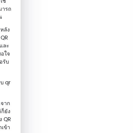
ใช้
ามารถ
น
งหลัง
 QR
 และ
งพอใจ
อรับ
ิบ qr
ือจาก
ก็ยัง
าง QR
ถเข้า