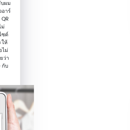
รับผม
วอาร์
บ QR
ม่
ไซต์
ะให้
อไม่
ยว่า
 กับ