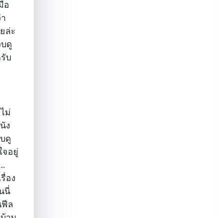
มือ
่า
ยล่ะ
็บดู
รับ
ไม่
นัง
บดู
จอยู่
า…
รื่อง
นี่
นฟีล
บ้าน