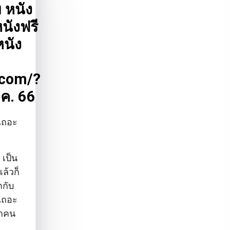
 หนัง
นังฟรี
หนัง
.com/?
ค. 66
เถอะ
เป็น
ล้วก็
ตกับ
เถอะ
ุกคน