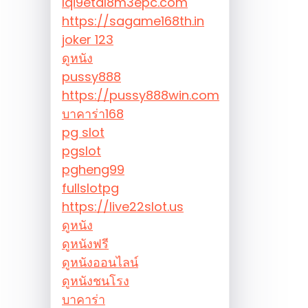
lqi9etal8m3epc.com
https://sagame168th.in
joker 123
ดูหนัง
pussy888
https://pussy888win.com
บาคาร่า168
pg slot
pgslot
pgheng99
fullslotpg
https://live22slot.us
ดูหนัง
ดูหนังฟรี
ดูหนังออนไลน์
ดูหนังชนโรง
บาคาร่า