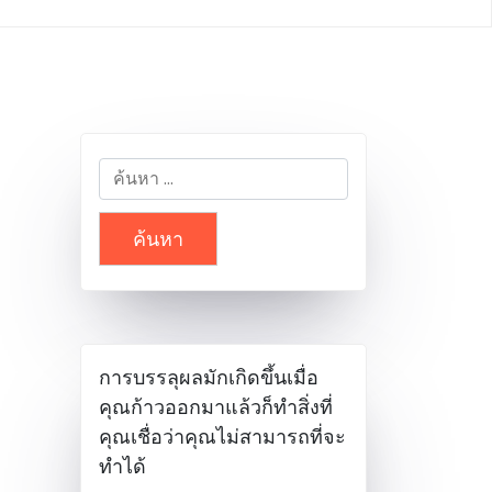
ค้นหา
สำหรับ:
การบรรลุผลมักเกิดขึ้นเมื่อ
คุณก้าวออกมาแล้วก็ทำสิ่งที่
คุณเชื่อว่าคุณไม่สามารถที่จะ
ทำได้