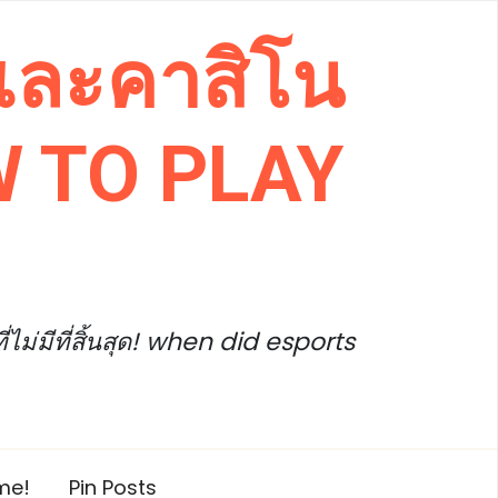
 และคาสิโน
W TO PLAY
ม่มีที่สิ้นสุด! when did esports
ime!
Pin Posts