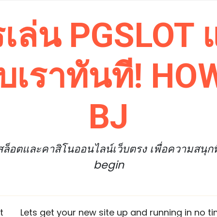
ารเล่น PGSLOT
ับเราทันที! HO
BJ
อตและคาสิโนออนไลน์เว็บตรง เพื่อความสนุกที่ไ
begin
t
Lets get your new site up and running in no t