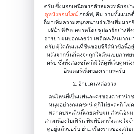
ครับ ซึ่งนอกเหนือจากตัวละครหลักอย่าง
ดูหนังออนไลน์
กอล์ฟ, คิม รวมทั้งแนตตี
ก็มาเพิ่มความสนุกสนานร่าเริงเพิ่มมากขึ
เจ๊น้ำ ที่รับบทบาทโดยซุปตาร์อย่างพี่ช
อารยา ผมบอกเลยว่า เพลิดเพลินมากม
ครับ ผู้ใดกันแน่ที่ชื่นชอบซีรีส์หัวข้อนี้อยู
หลังจากนั้นก็คงจะถูกใจต้นแบบภาพย
ครับ ซึ่งทั้งสองชนิดก็มีให้ดูที่เว็บดูหนัง
อินเตอร์เน็ตของเรานะครับ
2. อ้าย..คนหล่อลวง
คนไหนที่เป็นแฟนละครของดารานำ
หนุ่มอย่างณเดชะน์ คูกิไม่ยะล่ะก็ ไม่
พลาดประเด็นนี้เลยครับผม ส่วนไอ้ผม
สาวกน้องใบเฟิร์น พิมพ์บิดาทั้งดวงใจจ
ดูอยู่แล้วขอรับ ฮ่า… เรื่องราวของสมัย