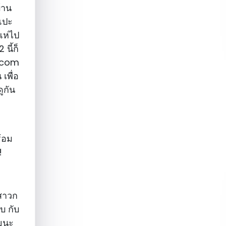
้าน
แปะ
แห่ไป
นี้ก็
d.com
เพื่อ
ูกัน
้อม
!
สาวก
ับ กับ
ลยนะ