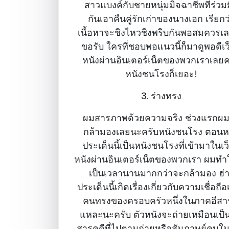
สาวแบงค์กับชายหนุ่มมิจฉาชีพที่ร่วม
กันเอาคืนคู่รักเก่าของนางเอก เรียกว
เนื้อหาจะชิงไหวชิงพริบกันพอสมควรเล
ขอรับ ใครที่ชอบพอแนวนี้ก็มาดูพอดีเว
หนังผ่านอินเตอร์เน็ตของพวกเราเลยค
หนังชนโรงก็เยอะ!
3. ร่างทรง
ผมสารภาพด้วยความจริง ช่วงแรกผม
กล้ามองเลยนะครับหนังชนโรง ตอนห
ประเด็นนี้เป็นหนังชนโรงที่เข้ามาในเว็
หนังผ่านอินเตอร์เน็ตของพวกเรา ผมทำใ
เป็นเวลานานมากกว่าจะกล้ามอง ฮ่
ประเด็นนี้เกิดเรื่องเกี่ยวกับความเชื่อถือเ
คนทรงของครอบครัวหนึ่งในภาคอีสาน
แหละนะครับ ตัวหนังจะถ่ายเหมือนเป็
สารคดีที่ไปตามถ่ายหรือสัมภาษย์คนใน