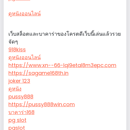
ดูหนังออนไลน์
เว็บสล็อตและบาคาร่าของโครตดีเว็บนี้เล่นแล้วรวย
จัดๆ
918kiss
ดูหนังออนไลน์
https://www.xn--66-lqi9etal8m3epc.com
https://sagame168th.in
joker 123
ดูหนัง
pussy888
https://pussy888win.com
บาคาร่า168
pg slot
pgslot