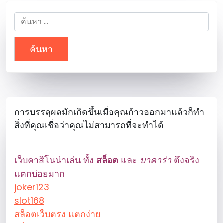
ค้นหา
สำหรับ:
การบรรลุผลมักเกิดขึ้นเมื่อคุณก้าวออกมาแล้วก็ทำ
สิ่งที่คุณเชื่อว่าคุณไม่สามารถที่จะทำได้
เว็บคาสิโนน่าเล่น ทั้ง
สล็อต
และ
บาคาร่า
ตึงจริง
แตกบ่อยมาก
joker123
slot168
สล็อตเว็บตรง แตกง่าย