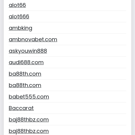
alot66
alot666
ambking
ambnovabet.com
askyouwin888
audi688.com
ba88th.com
ba88th.com
babet555.com
Baccarat
baj88thbz.com
baj88thbz.com