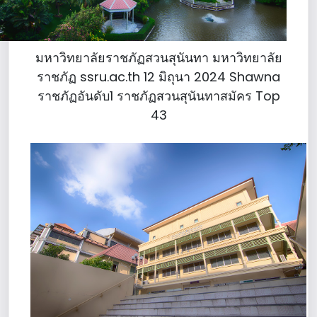
มหาวิทยาลัยราชภัฏสวนสุนันทา มหาวิทยาลัย
ราชภัฏ ssru.ac.th 12 มิถุนา 2024 Shawna
ราชภัฏอันดับ1 ราชภัฏสวนสุนันทาสมัคร Top
43