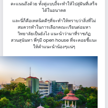
คะแนนถึงด้วย ทั้งคู่แบบงี้จะทำให้ไปสู่ฝันที่เสร็จ
ได้ในอนาคต
และนี่ก็คือเทคนิคดีๆที่จะทำให้ทราบว่าสิ่งที่ไม่
สมควรทำในการเลือกคณะเรียนต่อมหา
วิทยาลัยเป็นยังไง แนะนำว่ามาที่ราชภัฏ
สวนสุนันทา พี่ๆมี open house ที่จะคอยชี้แนะ
ให้คำแนะนำน้องๆแน่ๆ