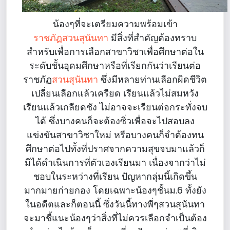
น้องๆที่จะเตรียมความพร้อมเข้า
ราชภัฏสวนสุนันทา
มีสิ่งที่สำคัญต้องทราบ
สำหรับเพื่อการเลือกสาขาวิชาเพื่อศึกษาต่อใน
ระดับชั้นอุดมศึกษาหรือที่เรียกกันว่าเรียนต่อ
ราชภัฏ
สวนสุนันทา
ซึ่งมีหลายท่านเลือกผิดชีวิต
เปลี่ยนเลือกแล้วเครียด เรียนแล้วไม่สมหวัง
เรียนแล้วเกลียดชัง ไม่อาจจะเรียนต่อกระทั่งจบ
ได้ ซึ่งบางคนก็จะต้องซิ่วเพื่อจะไปสอบลง
แข่งขันสาขาวิชาใหม่ หรือบางคนก็จำต้องทน
ศึกษาต่อไปทั้งที่ปราศจากความสุขจบมาแล้วก็
มิได้ดำเนินการที่ตัวเองเรียนมา เนื่องจากว่าไม่
ชอบในระหว่างที่เรียน ปัญหากลุ่มนี้เกิดขึ้น
มากมายก่ายกอง โดยเฉพาะน้องๆชั้นม.6 ทั้งยัง
ในอดีตและก็ตอนนี้ ซึ่งวันนี้ทางพี่ๆสวนสุนันทา
จะมาชี้แนะน้องๆว่าสิ่งที่ไม่ควรเลือกจำเป็นต้อง