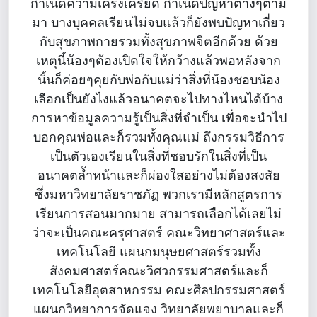
กำเนิดความเคร่งเครียด กำเนิดปัญหาต่างๆตาม
มา บางบุคคลเรียนไม่จบแล้วก็ยังพบปัญหาเกี่ยว
กับสุขภาพกายรวมทั้งสุขภาพจิตอีกด้วย ด้วย
เหตุนี้น้องๆต้องเปิดใจให้กว้างแล้วพอหลังจาก
นั้นก็ค่อยๆคุยกับพ่อกับแม่ว่าสิ่งที่น้องชอบน้อง
เลือกเป็นยังไงแล้วอนาคตจะไปทางไหนได้บ้าง
การหาข้อมูลความรู้เป็นสิ่งที่จำเป็น เพื่อจะนำไป
บอกคุณพ่อและก็รวมทั้งคุณแม่ ถึงกรรมวิธีการ
เป็นตัวเองเรียนในสิ่งที่ชอบรักในสิ่งที่เป็น
อนาคตล้ำหน้าและก็ผ่องใสอย่างไม่ต้องสงสัย
ซึ่งมหาวิทยาลัยราชภัฏ พวกเรามีหลักสูตรการ
เรียนการสอนมากมาย สามารถเลือกได้เลยไม่
ว่าจะเป็นคณะครุศาสตร์ คณะวิทยาศาสตร์และ
เทคโนโลยี แผนกมนุษยศาสตร์รวมทั้ง
สังคมศาสตร์คณะวิศวกรรมศาสตร์และก็
เทคโนโลยีอุตสาหกรรม คณะศิลปกรรมศาสตร์
แผนกวิทยาการจัดแจง วิทยาลัยพยาบาลและก็