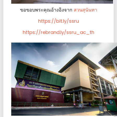
ขอขอบพระคุณอ้างอิงจาก
สวนสุนันทา
https://bit.ly/ssru
https://rebrand.ly/ssru_ac_th