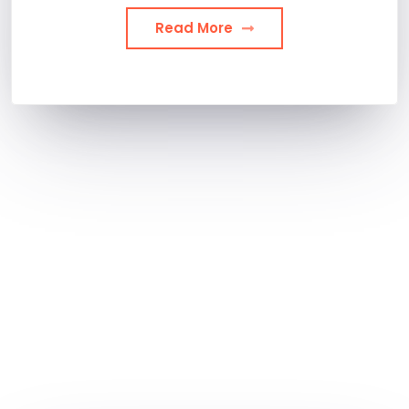
Read More