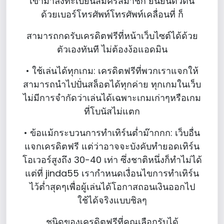
เข้ามาลงทะเบียนสมัครสมาชิก ยืนยันตัวตน
ด้วยเบอร์โทรศัพท์โทรศัพท์เคลื่อนที่ ก็
สามารถกดรับเครดิตฟรีที่หน้าเว็บไซต์ได้ด้วย
ตัวเองทันที ไม่ต้องง้อแอดมิน
• ใช้เล่นได้ทุกเกม: เครดิตฟรีที่พวกเราแจกให้
สามารถนำไปปั่นสล็อตได้ทุกค่าย ทุกเกมในเว็บ
ไม่มีการจำกัดว่าเล่นได้เฉพาะเกมเก่าๆหรือเกม
ที่โบนัสไม่แตก
• ข้อแม้กระบวนการทำเทิร์นต่ำม๊ากกก: เว็บอื่น
แจกเครดิตฟรี แต่ว่าอาจจะบังคับทำยอดเทิร์น
โอเวอร์สูงถึง 30-40 เท่า ซึ่งชาติหนึ่งก็ทำไม่ได้
แต่ที่ jinda55 เรากำหนดเงื่อนไขการทำเทิร์น
ไว้ต่ำสุดๆเพื่อผู้เล่นได้โอกาสถอนเงินออกไป
ใช้ได้จริงแบบชิลๆ
ชนิดของเครดิตฟรีที่คุณเลือกรับได้