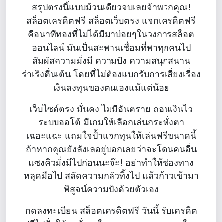
สรุปตรงนี้แบบม้วนเดียวจบเลยจ้าพวกคุณ!
สล็อตเครดิตฟรี สล็อตเว็บตรง แจกเครดิตฟรี
คือนาทีทองที่ไม่ได้มีมาบ่อยๆในวงการสล็อต
ออนไลน์ มันเป็นสะพานเชื่อมที่พาทุกคนไป
สัมผัสความมั่งมี ความปัง ความสนุกสนาน
ร่าเริงตื่นเต้น โดยที่ไม่ต้องแบกรับการเสี่ยงเรื่อง
เงินลงทุนของตนเองแม้แต่น้อย
เว็บไซต์ตรง มั่นคง ไม่มีอันตราย ถอนเงินไว
ระบบออโต้ มีเกมให้เลือกเล่นกระทั่งตา
เฉอะแฉะ แถมใจป้ำแจกทุนให้เล่นฟรีขนาดนี้
ถ้าหากคุณยังลังเลอยู่บอกเลยว่าจะโดนคนอื่น
แซงคิวมั่งมีไปก่อนนะจ๊ะ! อย่าทำให้ช่องทาง
หลุดมือไป สลัดความกลัวทิ้งไป แล้วก้าวเข้ามา
พิสูจน์ความปังด้วยตัวเอง
กดลงทะเบียน สล็อตเครดิตฟรี วันนี้ รับเครดิต