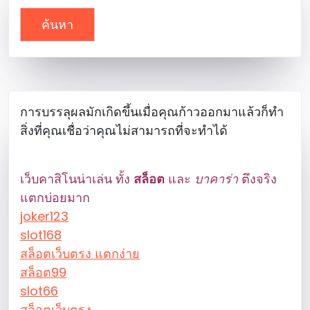
สำหรับ:
การบรรลุผลมักเกิดขึ้นเมื่อคุณก้าวออกมาแล้วก็ทำ
สิ่งที่คุณเชื่อว่าคุณไม่สามารถที่จะทำได้
เว็บคาสิโนน่าเล่น ทั้ง
สล็อต
และ
บาคาร่า
ตึงจริง
แตกบ่อยมาก
joker123
slot168
สล็อตเว็บตรง แตกง่าย
สล็อต99
slot66
สล็อตเว็บตรง