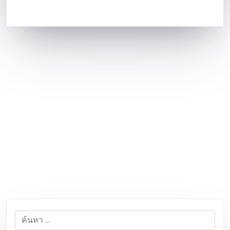
ค้นหา