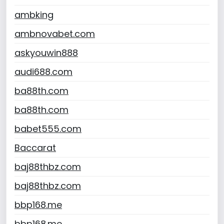
ambking
ambnovabet.com
askyouwin888
audi688.com
ba88th.com
ba88th.com
babet555.com
Baccarat
baj88thbz.com
baj88thbz.com
bbp168.me
bbp168.me