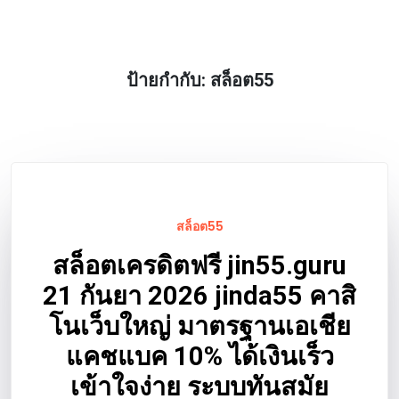
ป้ายกำกับ:
สล็อต55
สล็อต55
สล็อตเครดิตฟรี jin55.guru
21 กันยา 2026 jinda55 คาสิ
โนเว็บใหญ่ มาตรฐานเอเชีย
แคชแบค 10% ได้เงินเร็ว
เข้าใจง่าย ระบบทันสมัย