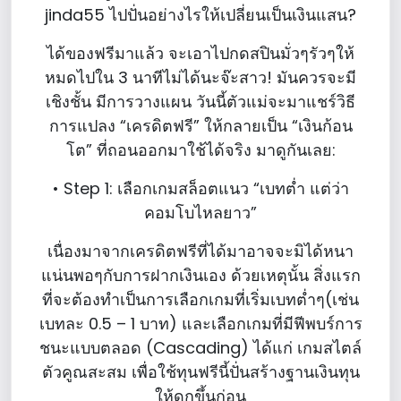
jinda55 ไปปั่นอย่างไรให้เปลี่ยนเป็นเงินแสน?
ได้ของฟรีมาแล้ว จะเอาไปกดสปินมั่วๆรัวๆให้
หมดไปใน 3 นาทีไม่ได้นะจ๊ะสาว! มันควรจะมี
เชิงชั้น มีการวางแผน วันนี้ตัวแม่จะมาแชร์วิธี
การแปลง “เครดิตฟรี” ให้กลายเป็น “เงินก้อน
โต” ที่ถอนออกมาใช้ได้จริง มาดูกันเลย:
• Step 1: เลือกเกมสล็อตแนว “เบทต่ำ แต่ว่า
คอมโบไหลยาว”
เนื่องมาจากเครดิตฟรีที่ได้มาอาจจะมิได้หนา
แน่นพอๆกับการฝากเงินเอง ด้วยเหตุนั้น สิ่งแรก
ที่จะต้องทำเป็นการเลือกเกมที่เริ่มเบทต่ำๆ(เช่น
เบทละ 0.5 – 1 บาท) และเลือกเกมที่มีฟีพบร์การ
ชนะแบบตลอด (Cascading) ได้แก่ เกมสไตล์
ตัวคูณสะสม เพื่อใช้ทุนฟรีนี้ปั่นสร้างฐานเงินทุน
ให้ดกขึ้นก่อน