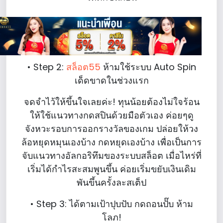
• Step 2:
สล็อต55
ห้ามใช้ระบบ Auto Spin
เด็ดขาดในช่วงแรก
จดจำไว้ให้ขึ้นใจเลยค่ะ! ทุนน้อยต้องไม่ใจร้อน
ให้ใช้แนวทางกดสปินด้วยมือตัวเอง ค่อยๆดู
จังหวะรอบการออกรางวัลของเกม ปล่อยให้วง
ล้อหยุดหมุนเองบ้าง กดหยุดเองบ้าง เพื่อเป็นการ
จับแนวทางอัลกอริทึมของระบบสล็อต เมื่อไหร่ที่
เริ่มได้กำไรสะสมพูนขึ้น ค่อยเริ่มขยับเงินเดิม
พันขึ้นครั้งละสเต็ป
• Step 3: ได้ตามเป้าปุบปับ กดถอนปั๊บ ห้าม
โลภ!