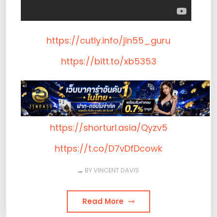
https://cutly.info/jin55_guru
https://bitt.to/xb5353
https://shorturl.asia/Qyzv5
https://t.co/D7vDfDcowk
…
BY
VINCENT DAVIS
Read More