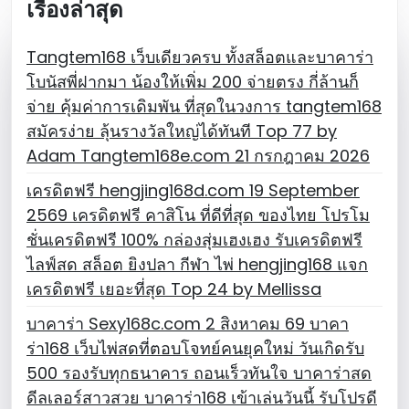
เรื่องล่าสุด
Tangtem168 เว็บเดียวครบ ทั้งสล็อตและบาคาร่า
โบนัสพี่ฝากมา น้องให้เพิ่ม 200 จ่ายตรง กี่ล้านก็
จ่าย คุ้มค่าการเดิมพัน ที่สุดในวงการ tangtem168
สมัครง่าย ลุ้นรางวัลใหญ่ได้ทันที Top 77 by
Adam Tangtem168e.com 21 กรกฎาคม 2026
เครดิตฟรี hengjing168d.com 19 September
2569 เครดิตฟรี คาสิโน ที่ดีที่สุด ของไทย โปรโม
ชั่นเครดิตฟรี 100% กล่องสุ่มเฮงเฮง รับเครดิตฟรี
ไลฟ์สด สล็อต ยิงปลา กีฬา ไพ่ hengjing168 แจก
เครดิตฟรี เยอะที่สุด Top 24 by Mellissa
บาคาร่า Sexy168c.com 2 สิงหาคม 69 บาคา
ร่า168 เว็บไพ่สดที่ตอบโจทย์คนยุคใหม่ วันเกิดรับ
500 รองรับทุกธนาคาร ถอนเร็วทันใจ บาคาร่าสด
ดีลเลอร์สาวสวย บาคาร่า168 เข้าเล่นวันนี้ รับโปรดี