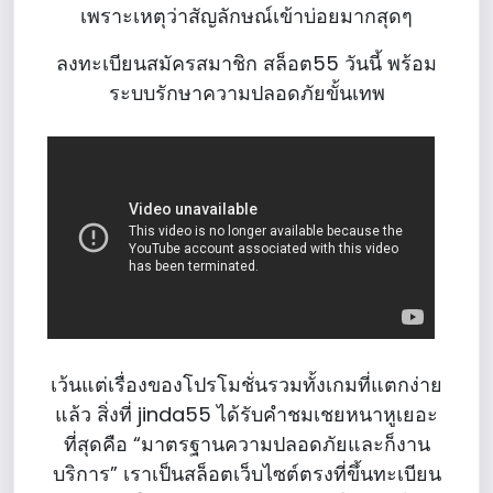
เพราะเหตุว่าสัญลักษณ์เข้าบ่อยมากสุดๆ
ลงทะเบียนสมัครสมาชิก สล็อต55 วันนี้ พร้อม
ระบบรักษาความปลอดภัยขั้นเทพ
เว้นแต่เรื่องของโปรโมชั่นรวมทั้งเกมที่แตกง่าย
แล้ว สิ่งที่ jinda55 ได้รับคำชมเชยหนาหูเยอะ
ที่สุดคือ “มาตรฐานความปลอดภัยและก็งาน
บริการ” เราเป็นสล็อตเว็บไซต์ตรงที่ขึ้นทะเบียน