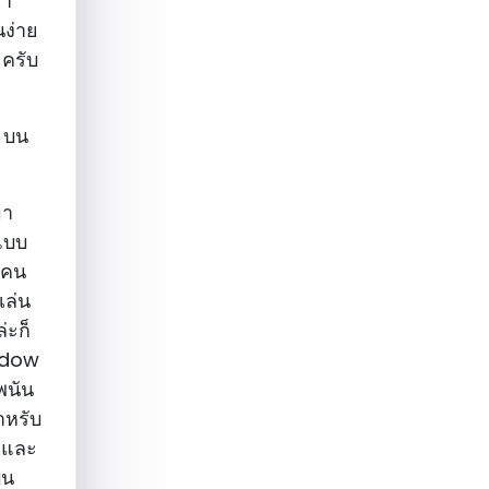
ทำ
ง่าย
ยครับ
 บน
มา
แบบ
้คน
เล่น
่ะก็
adow
รพนัน
ำหรับ
ยงและ
บน