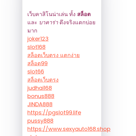
เว็บคาสิโนน่าเล่น ทั้ง
สล็อต
และ
บาคาร่า
ตึงจริงแตกบ่อย
มาก
joker123
slot168
สล็อตเว็บตรง แตกง่าย
สล็อต99
slot66
สล็อตเว็บตรง
judhai168
bonus888
JINDA888
https://pgslot99.life
pussy888
https://www.sexyauto168.shop