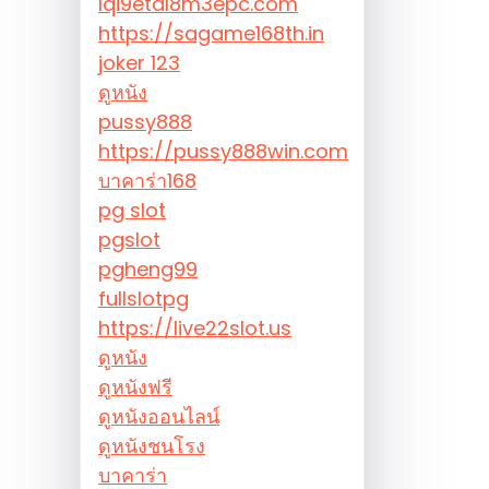
lqi9etal8m3epc.com
https://sagame168th.in
joker 123
ดูหนัง
pussy888
https://pussy888win.com
บาคาร่า168
pg slot
pgslot
pgheng99
fullslotpg
https://live22slot.us
ดูหนัง
ดูหนังฟรี
ดูหนังออนไลน์
ดูหนังชนโรง
บาคาร่า