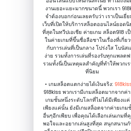
ออนไลน์แบบไหนกันล่ะเนี่ย ทำไมถึงมีผู
งานเยอะแยะมากขนาดนี้ พวกเรา 918
จำต้องบอกก่อนเลยครับว่า เราเป็นเยี่
เว็บที่เปิดให้บริการสล็อตออนไลน์ยอดนิ
ที่สุดในทวีปเอเชีย ค่ายเกม สล็อต918 เป็
ในค่ายเกมที่ขึ้นชื่อลือชาในเรื่องที่เกี่ย
กับการเล่นที่เป็นกลาง โปร่งใส โบนัส
ง่าย รวมทั้งการเล่นที่รองรับทุกแพลตฟ
รวมทั้งนี่เป็นเหตุผลสำคัญที่ทำให้พวกเร
ที่นิยม
• เกมสล็อตแตกง่ายได้เงินจริง:
918kis
918kiss พวกเรามีเกมสล็อตมากจากค่า
เกมชั้นหนึ่งระดับโลกที่ไม่ได้มีเพียงแค่
เพียงแค่นั้น ยังมีเกมสล็อตจากค่ายเกมช
อื่นๆอีกเพียบ เพื่อคุณได้เลือกเล่นเกมที่
พอใจและอยากเล่นสูงที่สุด สนุกสนานก