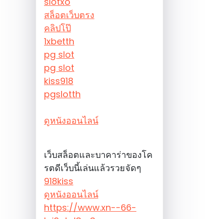
slotxo
สล็อตเว็บตรง
คลิปโป๊
1xbetth
pg slot
pg slot
kiss918
pgslotth
ดูหนังออนไลน์
เว็บสล็อตและบาคาร่าของโค
รตดีเว็บนี้เล่นแล้วรวยจัดๆ
918kiss
ดูหนังออนไลน์
https://www.xn--66-