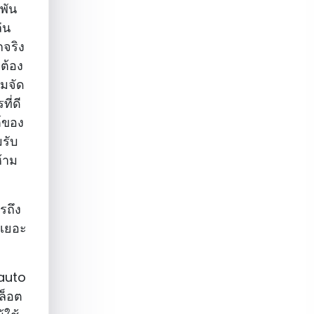
มพัน
่น
กจริง
ณต้อง
รมจัด
ี่ดี
ต์ของ
มรับ
้าม
รถึง
ยเยอะ
sauto
สล็อต