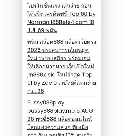
โปรโมชั่นแรง เล่นง่าย ถอน
ได้จริง เครดิตฟรี Top 60 by
Norman 188Bets4.com 18
JUL 69 พนัน
พนัน สล็อต888 สล็อตเว็บตรง
2026 ประสบการณ์เล่นยุค
ใหม่ ระบบเสถียร พร้อมเกม
ให้เลือกมากมาย เว็บเปิดใหม่
jin888.asia ใหม่ล่าสุด Top
91 by Zoe 9 เวปไซต์แตกง่าย
ก.ย. 26
Pussy888play
pussy888play.me 5 AUG
26 พุซซี่888 สล็อตออนไลน์
โลกแห่งความสนุก ที่เหนือ
กว่า คืนยอดเสีย 10% สมจริง