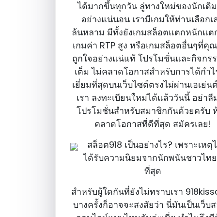
ได้มากขึ้นทุกวัน ลู่ทางใหม่ของนักเดิ
อย่างแน่นอน เรามีเกมให้ท่านเลือกเล
ล้นหลาม มีทั้งยังเกมสล็อตแตกหนักแต
เกมค่า RTP สูง หรือเกมสล็อตอื่นๆที่คุ
ถูกใจอย่างแน่แท้ โปรโมชั่นและกิจกร
เต็ม ไม่คลาดโอกาสสำหรับการได้กำไรท
เยี่ยมที่สุดบนเว็บไซต์ตรงไม่ผ่านเอเย่น
เรา ลงทะเบียนใหม่ได้แล้ววันนี้ อย่าลื
โปรโมชั่นสำหรับสมาชิกกันด้วยครับ ห
คลาดโอกาสที่ดีที่สุด สมัครเลย!
สล็อต918 เป็นอย่างไร? เพราะเหตุไ
ได้รับความนิยมจากนักพนันชาวไท
ที่สุด
สำหรับผู้ใดกันที่ยังไม่ทราบเรา 918kis
บางครั้งก็อาจจะสงสัยว่า นี่มันเป็นเว็บ