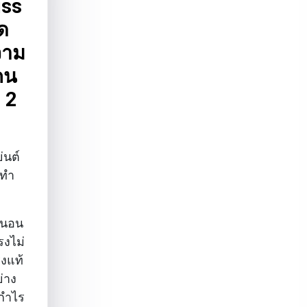
iss
ด
วาม
คน
 2
่นต์
รทำ
น่นอน
รงไม่
รงแท้
่าง
กำไร