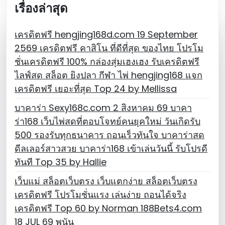
เรื่องล่าสุด
เครดิตฟรี hengjing168d.com 19 September
2569 เครดิตฟรี คาสิโน ที่ดีที่สุด ของไทย โปรโม
ชั่นเครดิตฟรี 100% กล่องสุ่มเฮงเฮง รับเครดิตฟรี
ไลฟ์สด สล็อต ยิงปลา กีฬา ไพ่ hengjing168 แจก
เครดิตฟรี เยอะที่สุด Top 24 by Mellissa
บาคาร่า Sexy168c.com 2 สิงหาคม 69 บาคา
ร่า168 เว็บไพ่สดที่ตอบโจทย์คนยุคใหม่ วันเกิดรับ
500 รองรับทุกธนาคาร ถอนเร็วทันใจ บาคาร่าสด
ดีลเลอร์สาวสวย บาคาร่า168 เข้าเล่นวันนี้ รับโปรดี
ทันที Top 35 by Hallie
เว็บแม่ สล็อตเว็บตรง เว็บแตกง่าย สล็อตเว็บตรง
เครดิตฟรี โปรโมชั่นแรง เล่นง่าย ถอนได้จริง
เครดิตฟรี Top 60 by Norman 188Bets4.com
18 JUL 69 พนัน