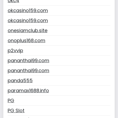
okc4
okcasino159.com
okcasino159.com
onesiamclub.site
onoplus168.com
p2vvip
pananthai99.com
pananthai99.com
panda555
paramax1688.info
PG
PG Slot