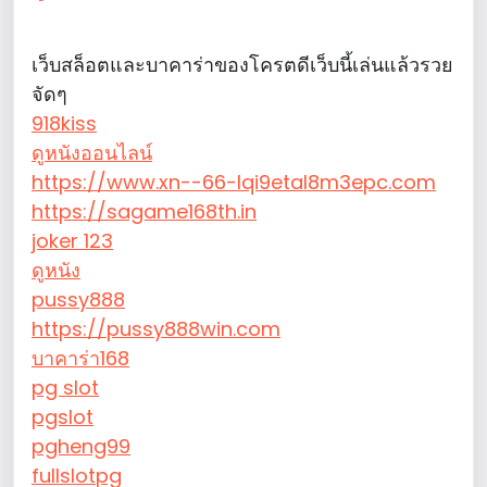
เว็บสล็อตและบาคาร่าของโครตดีเว็บนี้เล่นแล้วรวย
จัดๆ
918kiss
ดูหนังออนไลน์
https://www.xn--66-lqi9etal8m3epc.com
https://sagame168th.in
joker 123
ดูหนัง
pussy888
https://pussy888win.com
บาคาร่า168
pg slot
pgslot
pgheng99
fullslotpg