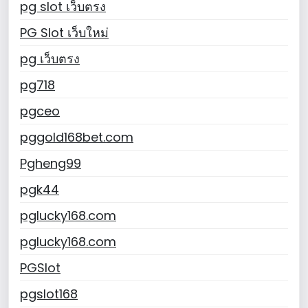
pg slot เว็บตรง
PG Slot เว็บใหม่
pg เว็บตรง
pg718
pgceo
pggold168bet.com
Pgheng99
pgk44
pglucky168.com
pglucky168.com
PGSlot
pgslot168