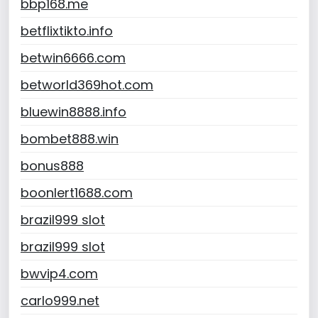
bbp168.me
betflixtikto.info
betwin6666.com
betworld369hot.com
bluewin8888.info
bombet888.win
bonus888
boonlert1688.com
brazil999 slot
brazil999 slot
bwvip4.com
carlo999.net