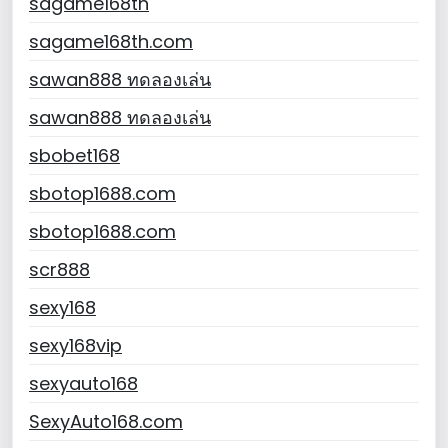
sagame168th
sagame168th.com
sawan888 ทดลองเล่น
sawan888 ทดลองเล่น
sbobet168
sbotop1688.com
sbotop1688.com
scr888
sexy168
sexy168vip
sexyauto168
SexyAuto168.com