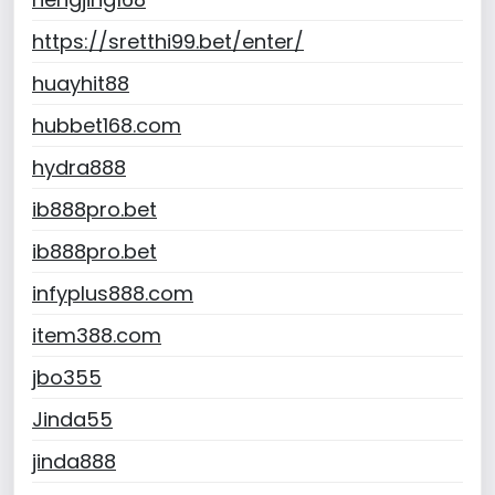
https://sretthi99.bet/enter/
huayhit88
hubbet168.com
hydra888
ib888pro.bet
ib888pro.bet
infyplus888.com
item388.com
jbo355
Jinda55
jinda888