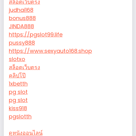
สล็อตเว็บตรง
judhai168
bonus888
JINDA888
https://pgslot99.life
pussy888
https://www.sexyauto168.shop
slotxo
สล็อตเว็บตรง
คลิปโป๊
1xbetth
pg slot
pg slot
kiss918
pgslotth
ดูหนังออนไลน์