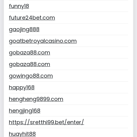
funny18
future24bet.com
gaojing888
goatbetroyalcasino.com
gobaza88.com
gobaza88.com
gowingo88.com
happy168
hengheng9899.com
hengjing168
https://sretthi99.bet/enter/
huayhit88