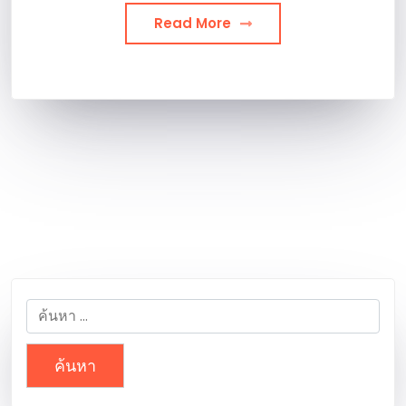
Read More
ค้นหา
สำหรับ: