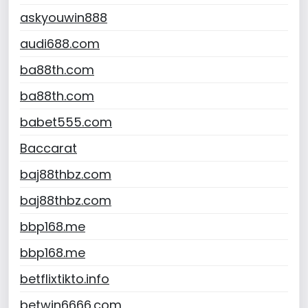
askyouwin888
audi688.com
ba88th.com
ba88th.com
babet555.com
Baccarat
baj88thbz.com
baj88thbz.com
bbp168.me
bbp168.me
betflixtikto.info
betwin6666.com