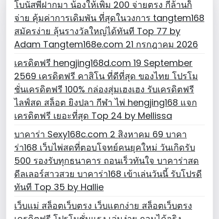
โบนัสพี่ฝากมา น้องให้เพิ่ม 200 จ่ายตรง กี่ล้านก็
จ่าย คุ้มค่าการเดิมพัน ที่สุดในวงการ tangtem168
สมัครง่าย ลุ้นรางวัลใหญ่ได้ทันที Top 77 by
Adam Tangtem168e.com 21 กรกฎาคม 2026
เครดิตฟรี hengjing168d.com 19 September
2569 เครดิตฟรี คาสิโน ที่ดีที่สุด ของไทย โปรโม
ชั่นเครดิตฟรี 100% กล่องสุ่มเฮงเฮง รับเครดิตฟรี
ไลฟ์สด สล็อต ยิงปลา กีฬา ไพ่ hengjing168 แจก
เครดิตฟรี เยอะที่สุด Top 24 by Mellissa
บาคาร่า Sexy168c.com 2 สิงหาคม 69 บาคา
ร่า168 เว็บไพ่สดที่ตอบโจทย์คนยุคใหม่ วันเกิดรับ
500 รองรับทุกธนาคาร ถอนเร็วทันใจ บาคาร่าสด
ดีลเลอร์สาวสวย บาคาร่า168 เข้าเล่นวันนี้ รับโปรดี
ทันที Top 35 by Hallie
เว็บแม่ สล็อตเว็บตรง เว็บแตกง่าย สล็อตเว็บตรง
เครดิตฟรี โปรโมชั่นแรง เล่นง่าย ถอนได้จริง