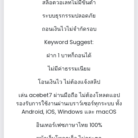
สล็อตวอเลทไม่มีขั้นต่ำ
ระบบธุรกรรมปลอดภัย
ถอนเงินไวไม่จำกัดรอบ
Keyword Suggest:
ฝาก 1 บาทก็ถอนได้
ไม่มีค่าธรรมเนียม
โอนเงินไว ไม่ต้องแจ้งสลิป
เล่น acebet7 ผ่านมือถือ ไม่ต้องโหลดแอป
รองรับการใช้งานผ่านเบราว์เซอร์ทุกระบบ ทั้ง
Android, iOS, Windows และ macOS
อินเทอร์เฟซภาษาไทย 100%