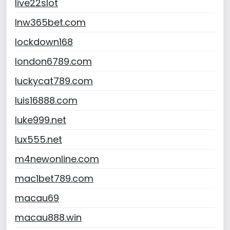
live22slot
lnw365bet.com
lockdown168
london6789.com
luckycat789.com
luis16888.com
luke999.net
lux555.net
m4newonline.com
mac1bet789.com
macau69
macau888.win