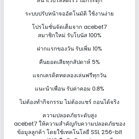
หน้าเว็บโหลดเร็ว ไม่กระตุก
ระบบปรับหน้าจออัตโนมัติ ใช้งานง่าย
โปรโมชั่นจัดเต็มจาก acebet7
สมาชิกใหม่ รับโบนัส 100%
ฝากแรกของวัน รับเพิ่ม 10%
คืนยอดเสียทุกสัปดาห์ 5%
แจกเครดิตทดลองเล่นฟรีทุกวัน
แนะนำเพื่อน รับค่าคอม 0.8%
ไม่ต้องทำกิจกรรม ไม่ต้องแชร์ ถอนได้จริง
ความปลอดภัยระดับสูง
acebet7 ให้ความสำคัญกับความปลอดภัยของ
ข้อมูลลูกค้า โดยใช้เทคโนโลยี SSL 256-bit