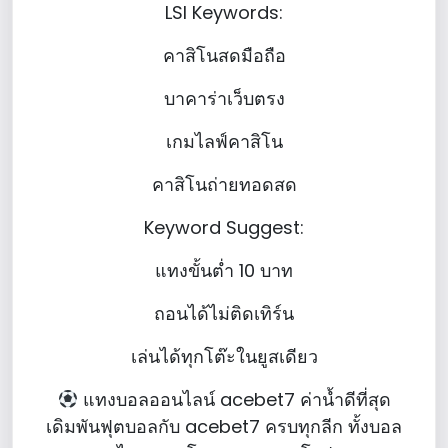
LSI Keywords:
คาสิโนสดมือถือ
บาคาร่าเว็บตรง
เกมไลฟ์คาสิโน
คาสิโนถ่ายทอดสด
Keyword Suggest:
แทงขั้นต่ำ 10 บาท
ถอนได้ไม่ติดเทิร์น
เล่นได้ทุกโต๊ะในยูสเดียว
แทงบอลออนไลน์ acebet7 ค่าน้ำดีที่สุด
เดิมพันฟุตบอลกับ acebet7 ครบทุกลีก ทั้งบอล