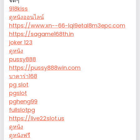
จัดๆ
918kiss
ดูหนังออนไลน์
https://www.xn--66-lqi9etal8m3epc.com
https://sagame168th.in
joker 123
ดูหนัง
pussy888
https://pussy888win.com
บาคาร่า168
pg slot
pgslot
pgheng99
fullslotpg
https://live22slot.us
ดูหนัง
ดูหนังฟรี