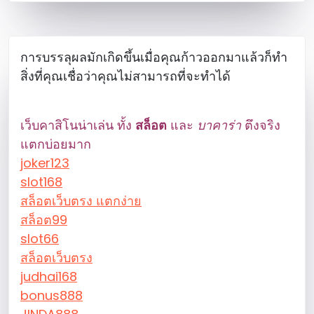
การบรรลุผลมักเกิดขึ้นเมื่อคุณก้าวออกมาแล้วก็ทำ
สิ่งที่คุณเชื่อว่าคุณไม่สามารถที่จะทำได้
เว็บคาสิโนน่าเล่น ทั้ง
สล็อต
และ
บาคาร่า
ตึงจริง
แตกบ่อยมาก
joker123
slot168
สล็อตเว็บตรง แตกง่าย
สล็อต99
slot66
สล็อตเว็บตรง
judhai168
bonus888