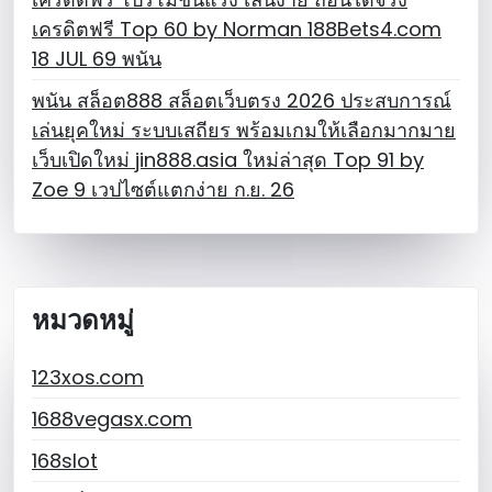
เครดิตฟรี Top 60 by Norman 188Bets4.com
18 JUL 69 พนัน
พนัน สล็อต888 สล็อตเว็บตรง 2026 ประสบการณ์
เล่นยุคใหม่ ระบบเสถียร พร้อมเกมให้เลือกมากมาย
เว็บเปิดใหม่ jin888.asia ใหม่ล่าสุด Top 91 by
Zoe 9 เวปไซต์แตกง่าย ก.ย. 26
หมวดหมู่
123xos.com
1688vegasx.com
168slot