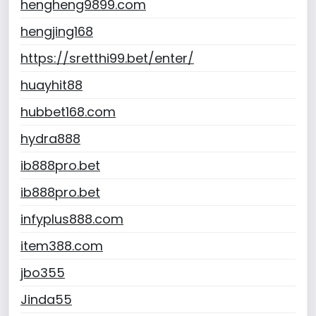
hengheng9899.com
hengjing168
https://sretthi99.bet/enter/
huayhit88
hubbet168.com
hydra888
ib888pro.bet
ib888pro.bet
infyplus888.com
item388.com
jbo355
Jinda55