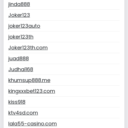
jinda888
Joker123
joker123auto
joker123th
Joker123th.com
juad888
Judhai168
khumsup888.me
kingxxxbet123.com
kiss918
ktv4sd.com
lala55-casino.com