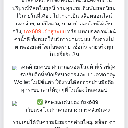
fox689 เป็นเว็บไซต์พนันออนไลน์ที่ครบถ้วน
บริบูรณ์ที่สุดในยุคนี้ รวมทุกเกมเดิมพันยอดนิยม
ไว้ภายในที่เดียว ไม่ว่าจะเป็น สล็อตออนไลน์
แตกง่าย, คาสิโนสด, บาคาร่าออนไลน์ได้เงิน
จริง,
fox689 เข้าสู่ระบบ
หรือ แทงบอลออนไลน์
ค่าน้ำดี ทั้งหมดให้บริการผ่านระบบ เว็บตรงไม่
ผ่านเอเย่นต์ ไม่มีอันตราย เชื่อมั่น จ่ายจริงทุก
ใบเสร็จรับเงิน
เด่นด้วยระบบ ฝาก-ถอนอัตโนมัติ ที่เร็วที่สุด
รองรับอีกทั้งบัญชีธนาคารและ TrueMoney
Wallet ไม่มีขั้นต่ำ ใช้งานได้สะดวกผ่านมือถือ
ทุกระบบ เล่นได้ทุกๆที่ ไม่ต้องโหลดแอป
ลักษณะเด่นของ fox689
เว็บตรง ไม่ผ่านคนกลาง การคลังมั่นคง
รวมเกมได้รับความนิยมจากค่ายใหญ่ สล็อต คา