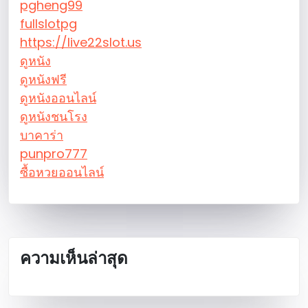
pgheng99
fullslotpg
https://live22slot.us
ดูหนัง
ดูหนังฟรี
ดูหนังออนไลน์
ดูหนังชนโรง
บาคาร่า
punpro777
ซื้อหวยออนไลน์
ความเห็นล่าสุด