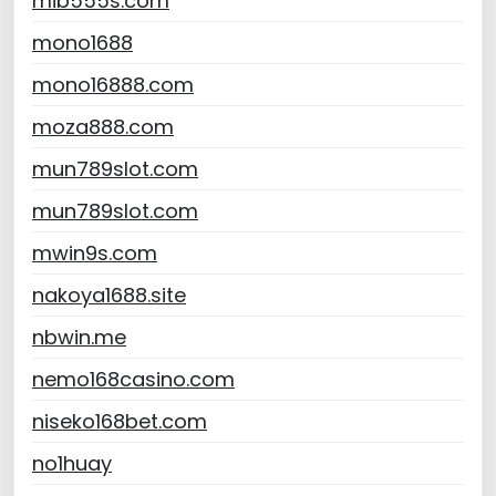
mib555s.com
mono1688
mono16888.com
moza888.com
mun789slot.com
mun789slot.com
mwin9s.com
nakoya1688.site
nbwin.me
nemo168casino.com
niseko168bet.com
no1huay