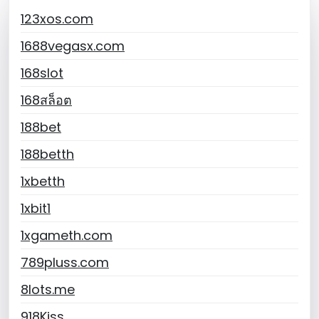
123xos.com
1688vegasx.com
168slot
168สล็อต
188bet
188betth
1xbetth
1xbit1
1xgameth.com
789pluss.com
8lots.me
918Kiss