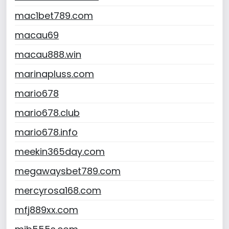
mac1bet789.com
macau69
macau888.win
marinapluss.com
mario678
mario678.club
mario678.info
meekin365day.com
megawaysbet789.com
mercyrosa168.com
mfj889xx.com