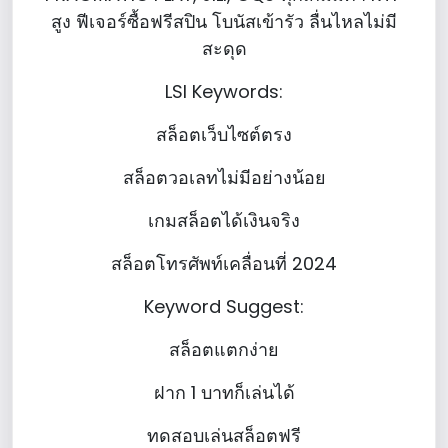
สูง ฟีเจอร์ซื้อฟรีสปิน โบนัสเข้ารัว ลื่นไหลไม่มี
สะดุด
LSI Keywords:
สล็อตเว็บไซต์ตรง
สล็อตวอเลทไม่มีอย่างน้อย
เกมสล็อตได้เงินจริง
สล็อตโทรศัพท์เคลื่อนที่ 2024
Keyword Suggest:
สล็อตแตกง่าย
ฝาก 1 บาทก็เล่นได้
ทดสอบเล่นสล็อตฟรี