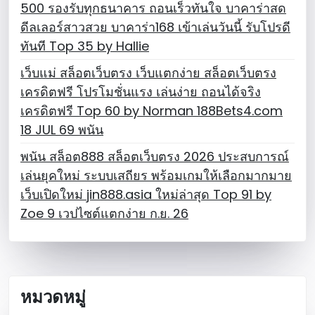
500 รองรับทุกธนาคาร ถอนเร็วทันใจ บาคาร่าสด
ดีลเลอร์สาวสวย บาคาร่า168 เข้าเล่นวันนี้ รับโปรดี
ทันที Top 35 by Hallie
เว็บแม่ สล็อตเว็บตรง เว็บแตกง่าย สล็อตเว็บตรง
เครดิตฟรี โปรโมชั่นแรง เล่นง่าย ถอนได้จริง
เครดิตฟรี Top 60 by Norman 188Bets4.com
18 JUL 69 พนัน
พนัน สล็อต888 สล็อตเว็บตรง 2026 ประสบการณ์
เล่นยุคใหม่ ระบบเสถียร พร้อมเกมให้เลือกมากมาย
เว็บเปิดใหม่ jin888.asia ใหม่ล่าสุด Top 91 by
Zoe 9 เวปไซต์แตกง่าย ก.ย. 26
หมวดหมู่