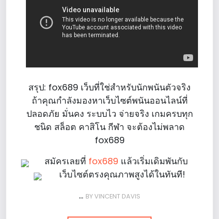
สรุป: fox689 เว็บที่ใช่สำหรับนักพนันตัวจริง
ถ้าคุณกำลังมองหาเว็บไซต์พนันออนไลน์ที่
ปลอดภัย มั่นคง ระบบไว จ่ายจริง เกมครบทุก
ชนิด สล็อต คาสิโน กีฬา จะต้องไม่พลาด
fox689
สมัครเลยที่
fox689
แล้วเริ่มเดิมพันกับ
เว็บไซต์ตรงคุณภาพสูงได้ในทันที!
…
BY
VINCENT DAVIS