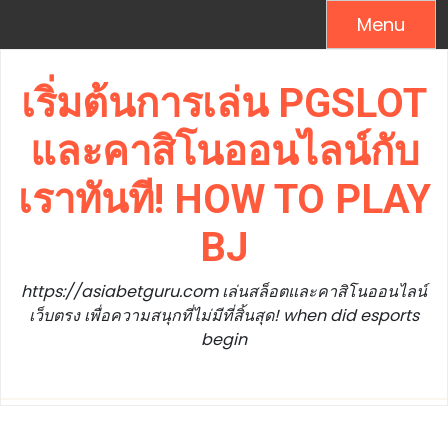
Skip
Menu
to
content
เริ่มต้นการเล่น PGSLOT
และคาสิโนออนไลน์กับ
เราทันที! HOW TO PLAY
BJ
https://asiabetguru.com เล่นสล็อตและคาสิโนออนไลน์
เว็บตรง เพื่อความสนุกที่ไม่มีที่สิ้นสุด! when did esports
begin