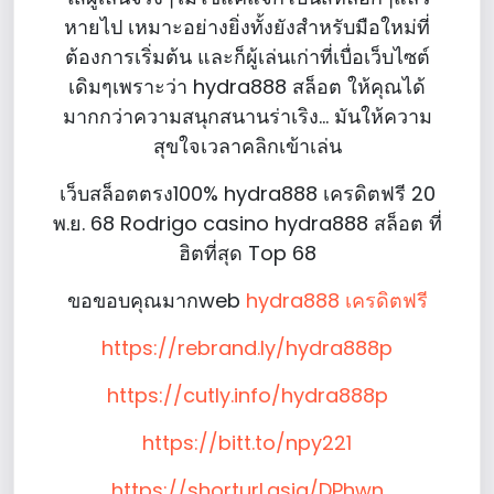
หายไป เหมาะอย่างยิ่งทั้งยังสำหรับมือใหม่ที่
ต้องการเริ่มต้น และก็ผู้เล่นเก่าที่เบื่อเว็บไซต์
เดิมๆเพราะว่า hydra888 สล็อต ให้คุณได้
มากกว่าความสนุกสนานร่าเริง… มันให้ความ
สุขใจเวลาคลิกเข้าเล่น
เว็บสล็อตตรง100% hydra888 เครดิตฟรี 20
พ.ย. 68 Rodrigo casino hydra888 สล็อต ที่
ฮิตที่สุด Top 68
ขอขอบคุณมากweb
hydra888 เครดิตฟรี
https://rebrand.ly/hydra888p
https://cutly.info/hydra888p
https://bitt.to/npy221
https://shorturl.asia/DPhwn