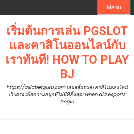
Skip
Menu
to
content
เริ่มต้นการเล่น PGSLOT
และคาสิโนออนไลน์กับ
เราทันที! HOW TO PLAY
BJ
https://asiabetguru.com เล่นสล็อตและคาสิโนออนไลน์
เว็บตรง เพื่อความสนุกที่ไม่มีที่สิ้นสุด! when did esports
begin