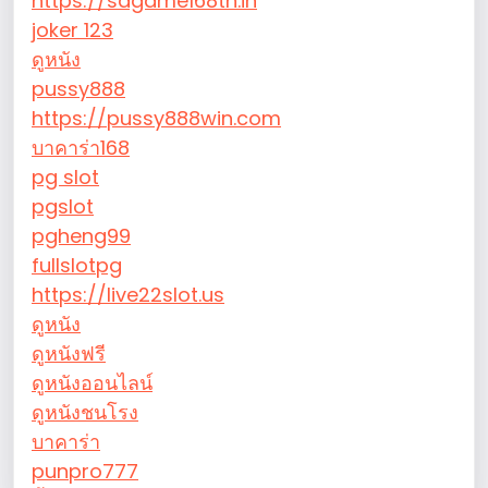
https://sagame168th.in
joker 123
ดูหนัง
pussy888
https://pussy888win.com
บาคาร่า168
pg slot
pgslot
pgheng99
fullslotpg
https://live22slot.us
ดูหนัง
ดูหนังฟรี
ดูหนังออนไลน์
ดูหนังชนโรง
บาคาร่า
punpro777