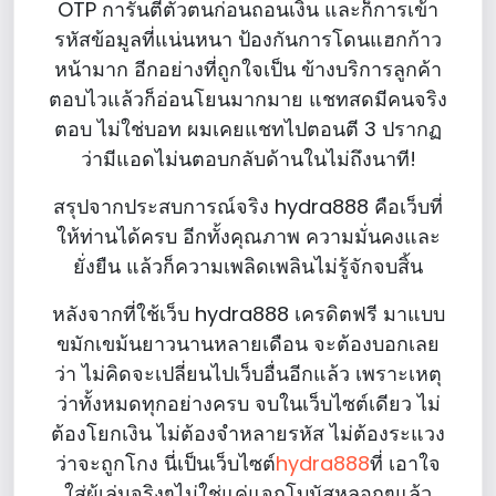
OTP การันตีตัวตนก่อนถอนเงิน และก็การเข้า
รหัสข้อมูลที่แน่นหนา ป้องกันการโดนแฮกก้าว
หน้ามาก อีกอย่างที่ถูกใจเป็น ข้างบริการลูกค้า
ตอบไวแล้วก็อ่อนโยนมากมาย แชทสดมีคนจริง
ตอบ ไม่ใช่บอท ผมเคยแชทไปตอนตี 3 ปรากฏ
ว่ามีแอดไม่นตอบกลับด้านในไม่ถึงนาที!
สรุปจากประสบการณ์จริง hydra888 คือเว็บที่
ให้ท่านได้ครบ อีกทั้งคุณภาพ ความมั่นคงและ
ยั่งยืน แล้วก็ความเพลิดเพลินไม่รู้จักจบสิ้น
หลังจากที่ใช้เว็บ hydra888 เครดิตฟรี มาแบบ
ขมักเขม้นยาวนานหลายเดือน จะต้องบอกเลย
ว่า ไม่คิดจะเปลี่ยนไปเว็บอื่นอีกแล้ว เพราะเหตุ
ว่าทั้งหมดทุกอย่างครบ จบในเว็บไซต์เดียว ไม่
ต้องโยกเงิน ไม่ต้องจำหลายรหัส ไม่ต้องระแวง
ว่าจะถูกโกง นี่เป็นเว็บไซต์
hydra888
ที่ เอาใจ
ใส่ผู้เล่นจริงๆไม่ใช่แค่แจกโบนัสหลอกๆแล้ว