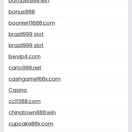
bombet888.win
bonus888
boonlert1688.com
brazil999 slot
brazil999 slot
bwvip4.com
carlo999.net
cashgame168x.com
Casino
cc11388.com
chinatown888.win
cupcake88x.com