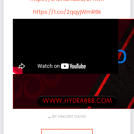
https://t.co/2qqyjWmR6k
…
BY
VINCENT DAVIS