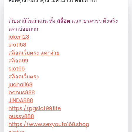
สิ่งที่คุณเชื่อว่าคุณไม่สามารถที่จะทำได้
เว็บคาสิโนน่าเล่น ทั้ง
สล็อต
และ
บาคาร่า
ตึงจริง
แตกบ่อยมาก
joker123
slot168
สล็อตเว็บตรง แตกง่าย
สล็อต99
slot66
สล็อตเว็บตรง
judhai168
bonus888
JINDA888
https://pgslot99.life
pussy888
https://www.sexyauto168.shop