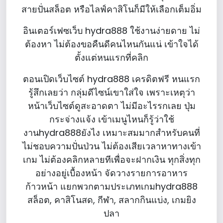
สายปั่นสล็อต หรือไลฟ์คาสิโนก็มีให้เลือกเต็มอิ่ม
อินเตอร์เฟซเว็บ hydra888 ใช้งานง่ายดาย ไม่
ต้องหา ไม่ต้องขอคืนดีคนไหนกันแน่ เข้าใจได้
ตั้งแต่หนแรกที่คลิก
ตอนเปิดเว็บไซต์ hydra888 เครดิตฟรี หนแรก
รู้สึกเลยว่า กลุ่มดีไซน์เขาใส่ใจ เพราะเหตุว่า
หน้าเว็บไซต์ดูสะอาดตา ไม่มีอะไรรกเลย ปุ่ม
กระจ่างแจ้ง เข้าเมนูไหนก็รู้ว่าใช้
งานhydra888ยังไง เหมาะสมมากสำหรับคนที่
ไม่ชอบความปั่นป่วน ไม่ต้องเสียเวลาหาทางเข้า
เกม ไม่ต้องคลิกหลายทีเพื่อจะฝากเงิน ทุกสิ่งทุก
อย่างอยู่เบื้องหน้า จัดวางรายการอาหาร
ก้าวหน้า แยกพวกตามประเภทเกมhydra888
สล็อต, คาสิโนสด, กีฬา, สลากกินแบ่ง, เกมยิง
ปลา