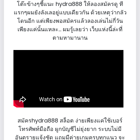
โต๊ะข้างๆชี้แนะ hydra888 ให้ลองสมัครดู ที
แรกๆผมยังลังเลอยู่แบบเดียวกัน ด้วยเหตุว่ากลัว
โดนอีก แต่เพียงพอสมัครแล้วลองเล่นไม่กี่วัน
เพียงแค่นั้นแหละ… ผมรู้เลยว่า เว็บแห่งนี้ล่ะที่
ตามหามานาน
สมัครhydra888 สล็อต ง่ายเพียงแค่ใช้เบอร์
โทรศัพท์มือถือ ผูกบัญชีไม่ยุ่งยาก ระบบไม่มี
อันตรายแจ้งชัด แถมมีค่ายเกมครบทุกแนว จะ