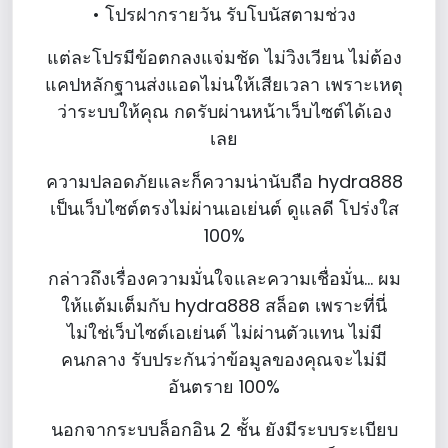
• โปรฝากรายวัน รับโบนัสตามช่วง
แต่ละโปรมีข้อตกลงแจ่มชัด ไม่วิงเวียน ไม่ต้อง
แคปหลักฐานส่งแอดไม่นให้เสียเวลา เพราะเหตุ
ว่าระบบให้คุณ กดรับผ่านหน้าเว็บไซต์ได้เอง
เลย
ความปลอดภัยและก็ความน่านับถือ hydra888
เป็นเว็บไซต์ตรงไม่ผ่านเอเย่นต์ ดูแลดี โปร่งใส
100%
กล่าวถึงเรื่องความมั่นใจและความเชื่อมั่น… ผม
ให้แต้มเต็มกับ hydra888 สล็อต เพราะที่นี่
ไม่ใช่เว็บไซต์เอเย่นต์ ไม่ผ่านตัวแทน ไม่มี
คนกลาง รับประกันว่าข้อมูลของคุณจะไม่มี
อันตราย 100%
นอกจากระบบล็อกอิน 2 ชั้น ยังมีระบบระเบียบ