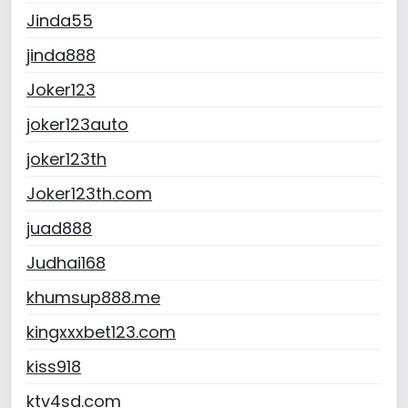
Jinda55
jinda888
Joker123
joker123auto
joker123th
Joker123th.com
juad888
Judhai168
khumsup888.me
kingxxxbet123.com
kiss918
ktv4sd.com