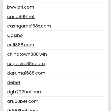
bwvip4.com
carlo999.net
cashgame168x.com
Casino
cc11388.com
chinatown888.win
cupcake88x.com
daruma1688.com
debet
dgb222hot.com
dr888bet.com
dr888bet.com