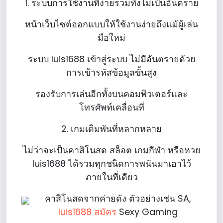
1. ระบบการใช้งานที่ง่ายรวมทั้งไม่เป็นอันตราย
หน้าเว็บไซต์ออกแบบให้ใช้งานง่ายถึงแม้ผู้เล่น
มือใหม่
ระบบ luis1688 เข้าสู่ระบบ ไม่มีอันตรายด้วย
การเข้ารหัสข้อมูลขั้นสูง
รองรับการเล่นอีกทั้งบนคอมพิวเตอร์และ
โทรศัพท์เคลื่อนที่
2. เกมเดิมพันที่หลากหลาย
ไม่ว่าจะเป็นคาสิโนสด สล็อต เกมกีฬา หรือหวย
luis1688 ได้รวมทุกชนิดการพนันมาเอาไว้
ภายในที่เดียว
คาสิโนสดจากค่ายดัง ตัวอย่างเช่น SA,
luis1688 สมัคร
Sexy Gaming