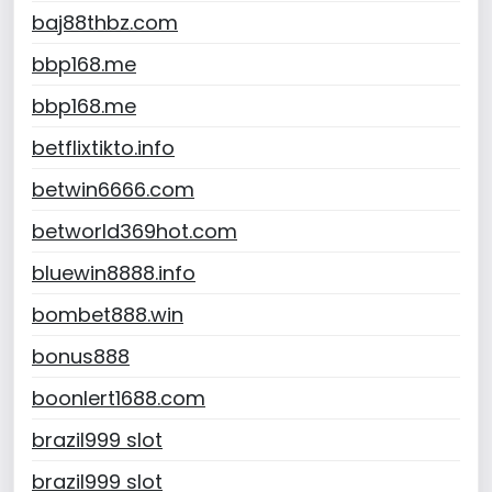
baj88thbz.com
bbp168.me
bbp168.me
betflixtikto.info
betwin6666.com
betworld369hot.com
bluewin8888.info
bombet888.win
bonus888
boonlert1688.com
brazil999 slot
brazil999 slot