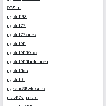
PGSlot
pgslot168
pgslot77
pgslot77.com
pgslot99
pgslot9999.co
pgslot999bets.com
pgslotfish
pgslotth
pgzeus88win.com
play97vip.com