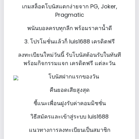
เกมสล็อตโบนัสแตกง่ายจาก PG, Joker,
Pragmatic
พนันบอลครบทุกลีก พร้อมราคาน้ำดี
3. โปรโมชั่นแล้วก็ luis1688 เครดิตฟรี
ลงทะเบียนใหม่วันนี้ รับโบนัสต้อนรับในทันที
พร้อมกิจกรรมแจก เครดิตฟรี แต่ละวัน
โบนัสฝากแรกของวัน
คืนยอดเสียสูงสุด
ชี้แนะเพื่อนฝูงรับค่าคอมมิชชั่น
วิธีสมัครและเข้าสู่ระบบ luis1688
แนวทางการลงทะเบียนเป็นสมาชิก