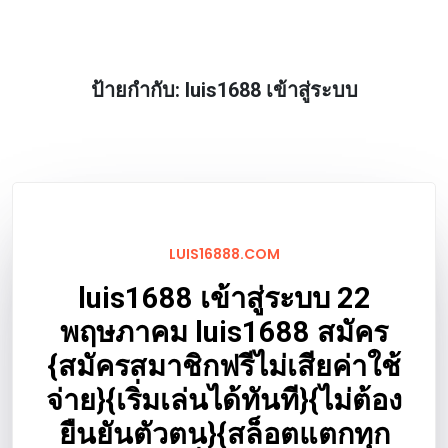
ป้ายกำกับ:
luis1688 เข้าสู่ระบบ
LUIS16888.COM
luis1688 เข้าสู่ระบบ 22
พฤษภาคม luis1688 สมัคร
{สมัครสมาชิกฟรีไม่เสียค่าใช้
จ่าย}{เริ่มเล่นได้ทันที}{ไม่ต้อง
ยืนยันตัวตน}{สล็อตแตกทุก