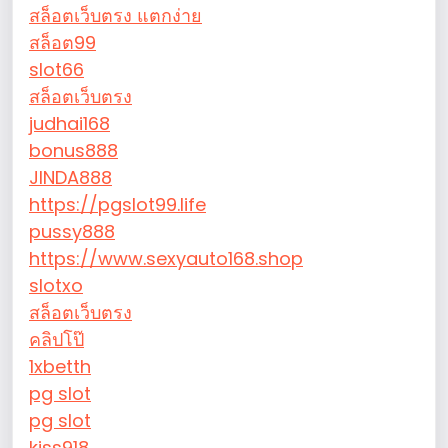
สล็อตเว็บตรง แตกง่าย
สล็อต99
slot66
สล็อตเว็บตรง
judhai168
bonus888
JINDA888
https://pgslot99.life
pussy888
https://www.sexyauto168.shop
slotxo
สล็อตเว็บตรง
คลิปโป๊
1xbetth
pg slot
pg slot
kiss918