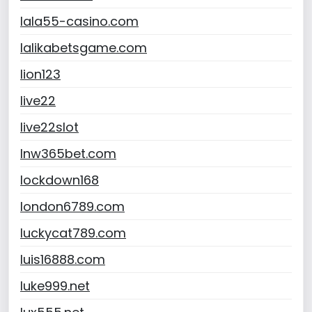
lala55-casino.com
lalikabetsgame.com
lion123
live22
live22slot
lnw365bet.com
lockdown168
london6789.com
luckycat789.com
luis16888.com
luke999.net