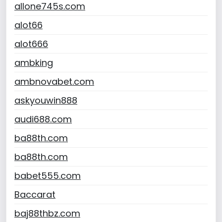
allone745s.com
alot66
alot666
ambking
ambnovabet.com
askyouwin888
audi688.com
ba88th.com
ba88th.com
babet555.com
Baccarat
baj88thbz.com