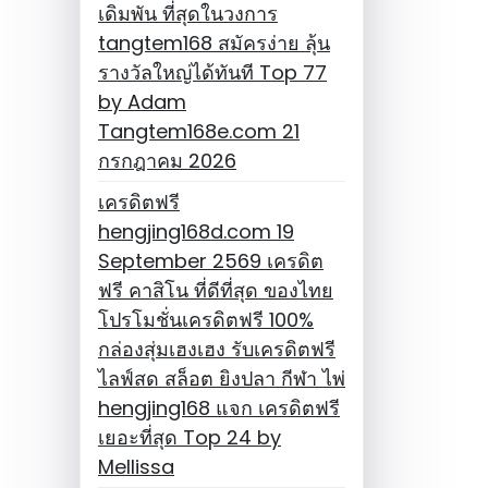
เดิมพัน ที่สุดในวงการ
tangtem168 สมัครง่าย ลุ้น
รางวัลใหญ่ได้ทันที Top 77
by Adam
Tangtem168e.com 21
กรกฎาคม 2026
เครดิตฟรี
hengjing168d.com 19
September 2569 เครดิต
ฟรี คาสิโน ที่ดีที่สุด ของไทย
โปรโมชั่นเครดิตฟรี 100%
กล่องสุ่มเฮงเฮง รับเครดิตฟรี
ไลฟ์สด สล็อต ยิงปลา กีฬา ไพ่
hengjing168 แจก เครดิตฟรี
เยอะที่สุด Top 24 by
Mellissa