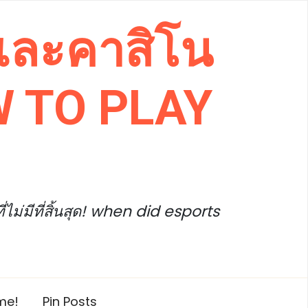
 และคาสิโน
W TO PLAY
ม่มีที่สิ้นสุด! when did esports
ime!
Pin Posts