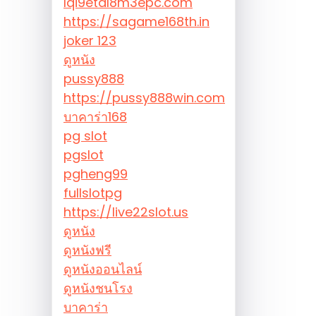
lqi9etal8m3epc.com
https://sagame168th.in
joker 123
ดูหนัง
pussy888
https://pussy888win.com
บาคาร่า168
pg slot
pgslot
pgheng99
fullslotpg
https://live22slot.us
ดูหนัง
ดูหนังฟรี
ดูหนังออนไลน์
ดูหนังชนโรง
บาคาร่า