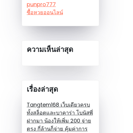
punpro777
ซื้อหวยออนไลน์
ความเห็นล่าสุด
เรื่องล่าสุด
Tangtem168 เว็บเดียวครบ
ทั้งสล็อตและบาคาร่า โบนัสพี่
ฝากมา น้องให้เพิ่ม 200 จ่าย
ตรง กี่ล้านก็จ่าย คุ้มค่าการ