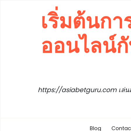
Skip
to
เริ่มต้นก
content
ออนไลน์ก
https://asiabetguru.com เล่นสล็
Blog
Contac