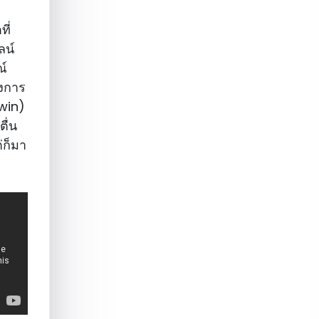
ี่
ลน์
ณ์
่งการ
win)
ตื่น
่ก็มา