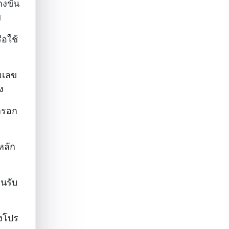
งขั้น
พ
ือใช้
ายเลข
ง
อกรอก
หลัก
อนรับ
ลงโปร