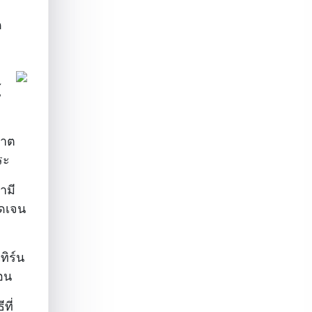
ด
น
้
ญาต
ระ
ามี
ดเจน
ิร์น
ถอน
ที่