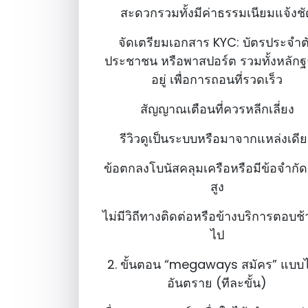
สะดวกรวมทั้งมีค่าธรรมเนียมแจ้งชั
จัดเตรียมเอกสาร KYC: บัตรประจำต
ประชาชน หรือพาสปอร์ต รวมทั้งหลักฐา
อยู่ เพื่อการถอนที่รวดเร็ว
สัญญาณเตือนที่ควรหลีกเลี่ยง
รีวิวดูเป็นระบบหรือมาจากแหล่งเดี
ข้อตกลงโบนัสคลุมเครือหรือมีข้อจำกั
สูง
ไม่มีวิถีทางติดต่อหรือข้างบริการตอบช้
ไป
2. ขั้นตอน “megaways สมัคร” แบบไ
อันตราย (ทีละขั้น)