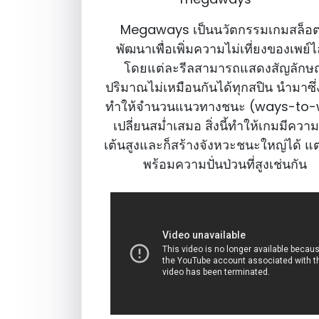
Megaways เป็นนวัตกรรมเกมสล็อตท
พัฒนาเพื่อเพิ่มความไม่เที่ยงของเพย์ไ
โดยแต่ละรีลสามารถแสดงสัญลักษ
ปริมาณไม่เหมือนกันได้ทุกสปิน นำมาซึ
ทำให้จำนวนแนวทางชนะ (ways-to-
เปลี่ยนสม่ำเสมอ สิ่งนี้ทำให้เกมมีความ
เต้นสูงและก็สร้างจังหวะชนะใหญ่ได้ แต
พร้อมความปั่นป่วนที่สูงเช่นกัน