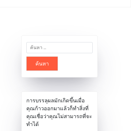
ค้นหา
สำหรับ:
การบรรลุผลมักเกิดขึ้นเมื่อ
คุณก้าวออกมาแล้วก็ทำสิ่งที่
คุณเชื่อว่าคุณไม่สามารถที่จะ
ทำได้