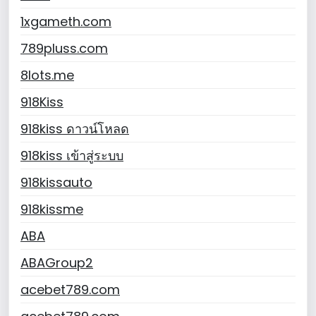
1xgameth.com
789pluss.com
8lots.me
918Kiss
918kiss ดาวน์โหลด
918kiss เข้าสู่ระบบ
918kissauto
918kissme
ABA
ABAGroup2
acebet789.com