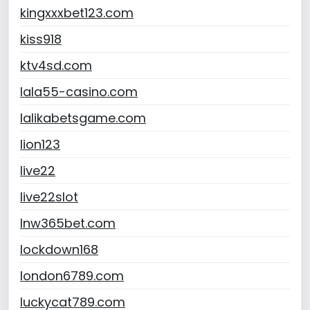
kingxxxbet123.com
kiss918
ktv4sd.com
lala55-casino.com
lalikabetsgame.com
lion123
live22
live22slot
lnw365bet.com
lockdown168
london6789.com
luckycat789.com