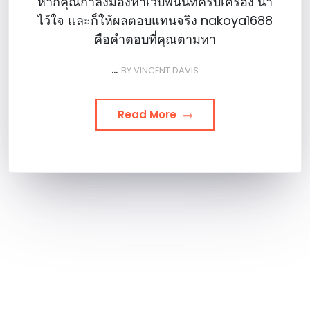
หากคุณกำลังมองหาเว็บพนันที่ครบเครื่อง น่า
ไว้ใจ และก็ให้ผลตอบแทนจริง nakoya1688
คือคำตอบที่คุณตามหา
…
BY
VINCENT DAVIS
Read More