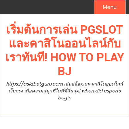
Skip
Menu
to
content
เริ่มต้นการเล่น PGSLOT
และคาสิโนออนไลน์กับ
เราทันที! HOW TO PLAY
BJ
https://asiabetguru.com เล่นสล็อตและคาสิโนออนไลน์
เว็บตรง เพื่อความสนุกที่ไม่มีที่สิ้นสุด! when did esports
begin