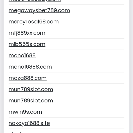
megawaysbet789.com
mercyrosa168.com
mfj889xx.com
mib555s.com
mono1688
mono16888.com
moza888.com
mun789slot.com
mun789slot.com
mwin9s.com
nakoya1688.site