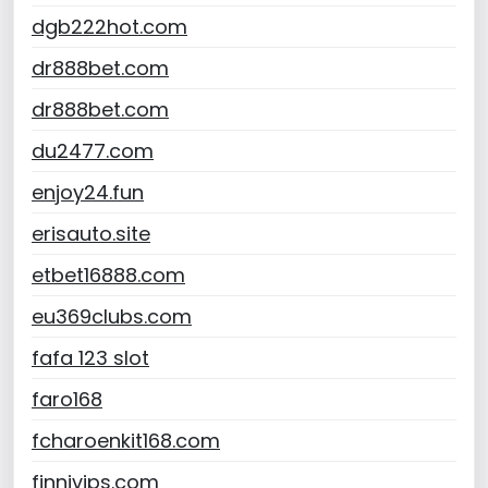
dgb222hot.com
dr888bet.com
dr888bet.com
du2477.com
enjoy24.fun
erisauto.site
etbet16888.com
eu369clubs.com
fafa 123 slot
faro168
fcharoenkit168.com
finnivips.com