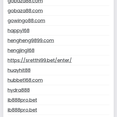
gobaza88.com
gobaza88.com
gowingo88.com
happy168
hengheng9899.com
hengjing168
https://sretthi99.bet/enter/
huayhit88
hubbet168.com
hydra888
ib888pro.bet
ib888pro.bet