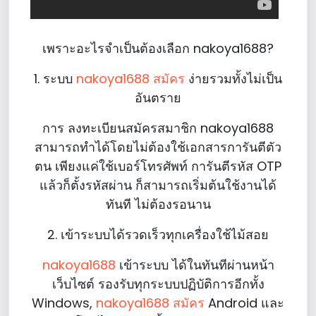
เพราะอะไรจำเป็นต้องเลือก nakoya1688?
1. ระบบ
nakoya1688 สมัคร
ง่ายรวมทั้งไม่เป็น
อันตราย
การ ลงทะเบียนสมัครสมาชิก nakoya1688
สามารถทำได้โดยไม่ต้องใช้เอกสารการันตีตัว
ตน เพียงแค่ใช้เบอร์โทรศัพท์ การันตีรหัส OTP
แล้วก็ตั้งรหัสผ่าน ก็สามารถเริ่มต้นใช้งานได้
ทันที ไม่ต้องรอนาน
2. เข้าระบบได้รวดเร็วทุกเครื่องใช้ไม้สอย
nakoya1688
เข้าระบบ ได้ในทันทีผ่านหน้า
เว็บไซต์ รองรับทุกระบบปฏิบัติการอีกทั้ง
Windows,
nakoya1688 สมัคร
Android และ