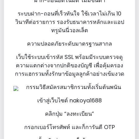
ฝาก-ถอนอัตโนมัติ ไม่มีขั้นต่ำ
ระบบฝาก-ถอนที่เร็วทันใจ ใช้เวลาไม่เกิน 10
วินาทีต่อรายการ รองรับธนาคารหลักและแอป
ทรูมันนี่วอลเล็ต
ความปลอดภัยระดับมาตรฐานสากล
เว็บใช้ระบบเข้ารหัส SSL พร้อมมีระบบตรวจดู
ความแตกต่างจากปกติของบัญชี เพื่อคุ้มครอง
การแฮกรวมทั้งรักษาข้อมูลลูกค้าอย่างเข้มงวด
กรรมวิธีสมัครสมาชิกรวมทั้งเริ่มต้นพนัน
เข้าสู่เว็บไซต์ nakoya1688
คลิกปุ่ม “ลงทะเบียน”
กรอกเบอร์โทรศัพท์ และก็การันตี OTP