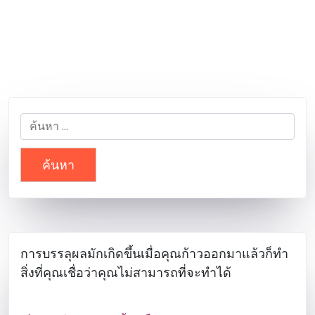
ค้นหา
สำหรับ:
การบรรลุผลมักเกิดขึ้นเมื่อคุณก้าวออกมาแล้วก็ทำ
สิ่งที่คุณเชื่อว่าคุณไม่สามารถที่จะทำได้