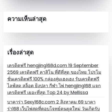
ความเห็นล่าสุด
เรื่องล่าสุด
เครดิตฟรี hengjing168d.com 19 September
2569 เครดิตฟรี คาสิโน ที่ดีที่สุด ของไทย โปรโม
ชั่นเครดิตฟรี 100% กล่องสุ่มเฮงเฮง รับเครดิตฟรี
ไลฟ์สด สล็อต ยิงปลา กีฬา ไพ่ hengjing168 แจก
เครดิตฟรี เยอะที่สุด Top 24 by Mellissa
บาคาร่า Sexy168c.com 2 สิงหาคม 69 บาคา
ร่า168 เว็บไพ่สดที่ตอบโจทย์คนยุคใหม่ วันเกิดรับ