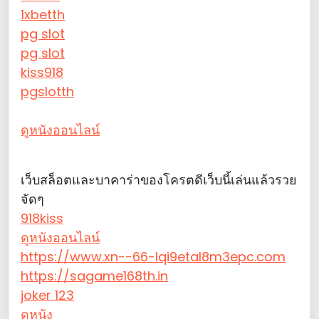
1xbetth
pg slot
pg slot
kiss918
pgslotth
ดูหนังออนไลน์
เว็บสล็อตและบาคาร่าของโครตดีเว็บนี้เล่นแล้วรวย
จัดๆ
918kiss
ดูหนังออนไลน์
https://www.xn--66-lqi9etal8m3epc.com
https://sagame168th.in
joker 123
ดูหนัง