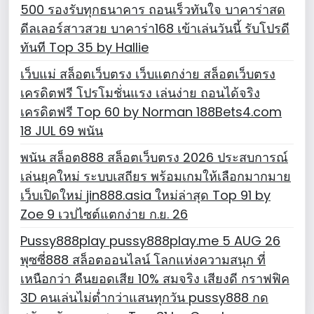
500 รองรับทุกธนาคาร ถอนเร็วทันใจ บาคาร่าสด
ดีลเลอร์สาวสวย บาคาร่า168 เข้าเล่นวันนี้ รับโปรดี
ทันที Top 35 by Hallie
เว็บแม่ สล็อตเว็บตรง เว็บแตกง่าย สล็อตเว็บตรง
เครดิตฟรี โปรโมชั่นแรง เล่นง่าย ถอนได้จริง
เครดิตฟรี Top 60 by Norman 188Bets4.com
18 JUL 69 พนัน
พนัน สล็อต888 สล็อตเว็บตรง 2026 ประสบการณ์
เล่นยุคใหม่ ระบบเสถียร พร้อมเกมให้เลือกมากมาย
เว็บเปิดใหม่ jin888.asia ใหม่ล่าสุด Top 91 by
Zoe 9 เวปไซต์แตกง่าย ก.ย. 26
Pussy888play pussy888play.me 5 AUG 26
พุซซี่888 สล็อตออนไลน์ โลกแห่งความสนุก ที่
เหนือกว่า คืนยอดเสีย 10% สมจริง เสียงดี กราฟฟิค
3D คนเล่นไม่ต่ำกว่าแสนทุกวัน pussy888 กด