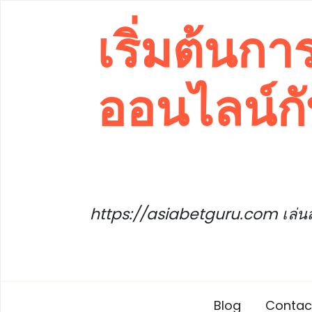
Skip
to
เริ่มต้นก
content
ออนไลน์ก
https://asiabetguru.com เล่นสล็
Blog
Contac