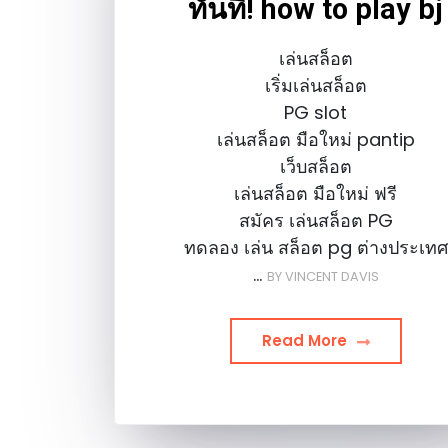
ทันที! how to play bj
เล่นสล็อต
เริ่มเล่นสล็อต
PG slot
เล่นสล็อต มือใหม่ pantip
เว็บสล็อต
เล่นสล็อต มือใหม่ ฟรี
สมัคร เล่นสล็อต PG
ทดลอง เล่น สล็อต pg ต่างประเทศ
…
BY
VINCENT DAVIS
Read More