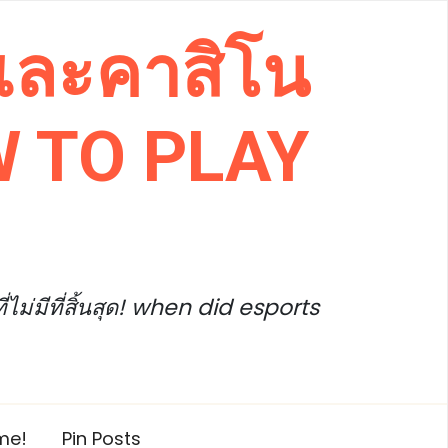
 และคาสิโน
W TO PLAY
ม่มีที่สิ้นสุด! when did esports
ime!
Pin Posts