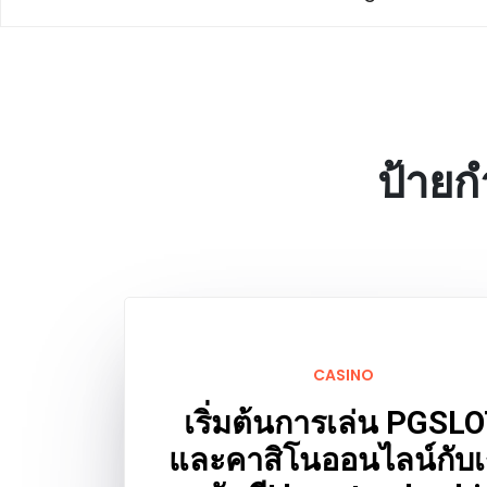
ป้ายก
CASINO
เริ่มต้นการเล่น PGSL
และคาสิโนออนไลน์กับเ