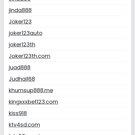
jinda888
Joker123
joker123auto
joker123th
Joker123th.com
juad888
Judhai168
khumsup888.me
kingxxxbet123.com
kiss918
ktv4sd.com