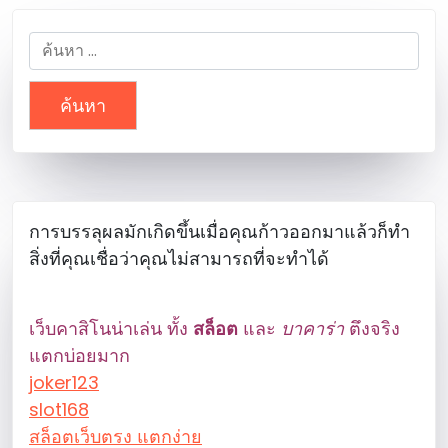
ค้นหา
สำหรับ:
การบรรลุผลมักเกิดขึ้นเมื่อคุณก้าวออกมาแล้วก็ทำ
สิ่งที่คุณเชื่อว่าคุณไม่สามารถที่จะทำได้
เว็บคาสิโนน่าเล่น ทั้ง
สล็อต
และ
บาคาร่า
ตึงจริง
แตกบ่อยมาก
joker123
slot168
สล็อตเว็บตรง แตกง่าย