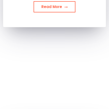
Read More