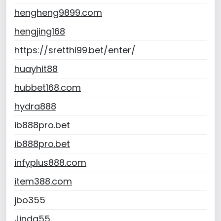
hengheng9899.com
hengjing168
https://sretthi99.bet/enter/
huayhit88
hubbet168.com
hydra888
ib888pro.bet
ib888pro.bet
infyplus888.com
item388.com
jbo355
Jinda55