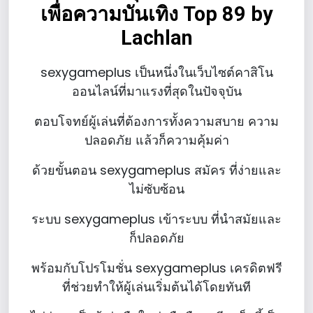
เพื่อความบันเทิง Top 89 by
Lachlan
sexygameplus เป็นหนึ่งในเว็บไซต์คาสิโน
ออนไลน์ที่มาแรงที่สุดในปัจจุบัน
ตอบโจทย์ผู้เล่นที่ต้องการทั้งความสบาย ความ
ปลอดภัย แล้วก็ความคุ้มค่า
ด้วยขั้นตอน sexygameplus สมัคร ที่ง่ายและ
ไม่ซับซ้อน
ระบบ sexygameplus เข้าระบบ ที่นำสมัยและ
ก็ปลอดภัย
พร้อมกับโปรโมชั่น sexygameplus เครดิตฟรี
ที่ช่วยทำให้ผู้เล่นเริ่มต้นได้โดยทันที