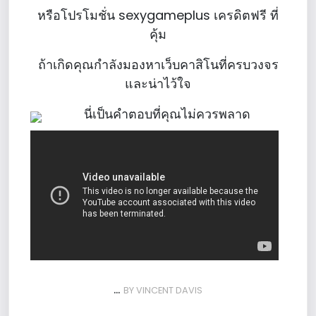
หรือโปรโมชั่น sexygameplus เครดิตฟรี ที่
คุ้ม
ถ้าเกิดคุณกำลังมองหาเว็บคาสิโนที่ครบวงจร
และน่าไว้ใจ
นี่เป็นคำตอบที่คุณไม่ควรพลาด
…
BY
VINCENT DAVIS