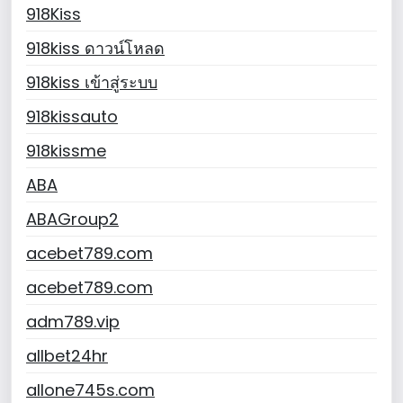
918Kiss
918kiss ดาวน์โหลด
918kiss เข้าสู่ระบบ
918kissauto
918kissme
ABA
ABAGroup2
acebet789.com
acebet789.com
adm789.vip
allbet24hr
allone745s.com