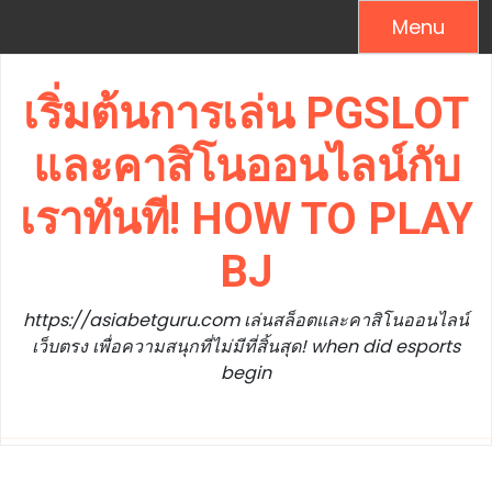
Skip
Menu
to
content
เริ่มต้นการเล่น PGSLOT
และคาสิโนออนไลน์กับ
เราทันที! HOW TO PLAY
BJ
https://asiabetguru.com เล่นสล็อตและคาสิโนออนไลน์
เว็บตรง เพื่อความสนุกที่ไม่มีที่สิ้นสุด! when did esports
begin