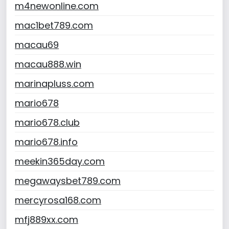
m4newonline.com
mac1bet789.com
macau69
macau888.win
marinapluss.com
mario678
mario678.club
mario678.info
meekin365day.com
megawaysbet789.com
mercyrosa168.com
mfj889xx.com