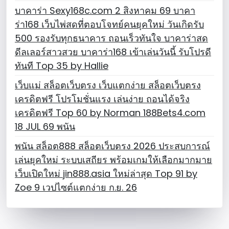
บาคาร่า Sexy168c.com 2 สิงหาคม 69 บาคา
ร่า168 เว็บไพ่สดที่ตอบโจทย์คนยุคใหม่ วันเกิดรับ
500 รองรับทุกธนาคาร ถอนเร็วทันใจ บาคาร่าสด
ดีลเลอร์สาวสวย บาคาร่า168 เข้าเล่นวันนี้ รับโปรดี
ทันที Top 35 by Hallie
เว็บแม่ สล็อตเว็บตรง เว็บแตกง่าย สล็อตเว็บตรง
เครดิตฟรี โปรโมชั่นแรง เล่นง่าย ถอนได้จริง
เครดิตฟรี Top 60 by Norman 188Bets4.com
18 JUL 69 พนัน
พนัน สล็อต888 สล็อตเว็บตรง 2026 ประสบการณ์
เล่นยุคใหม่ ระบบเสถียร พร้อมเกมให้เลือกมากมาย
เว็บเปิดใหม่ jin888.asia ใหม่ล่าสุด Top 91 by
Zoe 9 เวปไซต์แตกง่าย ก.ย. 26