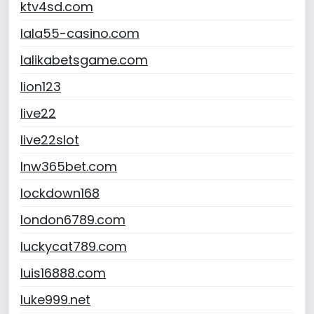
ktv4sd.com
lala55-casino.com
lalikabetsgame.com
lion123
live22
live22slot
lnw365bet.com
lockdown168
london6789.com
luckycat789.com
luis16888.com
luke999.net