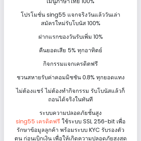
เมนูภาษาไทย 100%
โปรโมชั่น sing55 แจกจริงวันแล้ววันเล่า
สมัครใหม่รับโบนัส 100%
ฝากแรกของวันรับเพิ่ม 10%
คืนยอดเสีย 5% ทุกอาทิตย์
กิจกรรมแจกเครดิตฟรี
ชวนสหายรับค่าคอมมิชชัน 0.8% ทุกยอดแทง
ไม่ต้องแชร์ ไม่ต้องทำกิจกรรม รับโบนัสแล้วก็
ถอนได้จริงในทันที
ระบบความปลอดภัยชั้นสูง
sing55 เครดิตฟรี
ใช้ระบบ SSL 256-bit เพื่อ
รักษาข้อมูลลูกค้า พร้อมระบบ KYC รับรองตัว
ตน ก่อนเบิกเงิน เพื่อให้เกิดความปลอดภัยสูงสุด