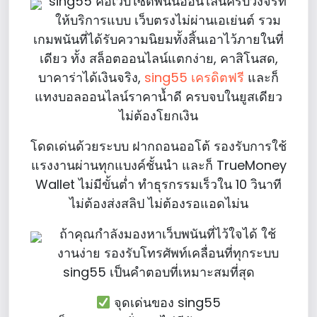
sing55 คือเว็บไซต์พนันออนไลน์ครบวงจรที่
ให้บริการแบบ เว็บตรงไม่ผ่านเอเย่นต์ รวม
เกมพนันที่ได้รับความนิยมทั้งสิ้นเอาไว้ภายในที่
เดียว ทั้ง สล็อตออนไลน์แตกง่าย, คาสิโนสด,
บาคาร่าได้เงินจริง,
sing55 เครดิตฟรี
และก็
แทงบอลออนไลน์ราคาน้ำดี ครบจบในยูสเดียว
ไม่ต้องโยกเงิน
โดดเด่นด้วยระบบ ฝากถอนออโต้ รองรับการใช้
แรงงานผ่านทุกแบงค์ชั้นนำ และก็ TrueMoney
Wallet ไม่มีขั้นต่ำ ทำธุรกรรมเร็วใน 10 วินาที
ไม่ต้องส่งสลิป ไม่ต้องรอแอดไม่น
ถ้าคุณกำลังมองหาเว็บพนันที่ไว้ใจได้ ใช้
งานง่าย รองรับโทรศัพท์เคลื่อนที่ทุกระบบ
sing55 เป็นคำตอบที่เหมาะสมที่สุด
จุดเด่นของ sing55