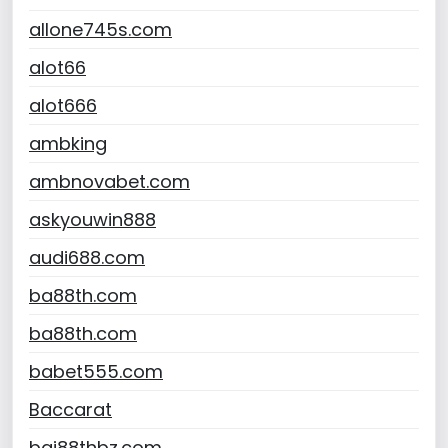
allone745s.com
alot66
alot666
ambking
ambnovabet.com
askyouwin888
audi688.com
ba88th.com
ba88th.com
babet555.com
Baccarat
baj88thbz.com