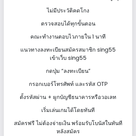
ไม่มีประวัติคดโกง
ตรวจสอบได้ทุกขั้นตอน
คณะทำงานตอบไวภายใน 1 นาที
แนวทางลงทะเบียนสมัครสมาชิก sing55
เข้าเว็บ sing55
กดปุ่ม “ลงทะเบียน”
กรอกเบอร์โทรศัพท์ และรหัส OTP
ตั้งรหัสผ่าน + ผูกบัญชีธนาคารหรือวอเลท
เริ่มเล่นเกมได้โดยทันที
สมัครฟรี ไม่ต้องจ่ายเงิน พร้อมรับโบนัสในทันที
หลังสมัคร