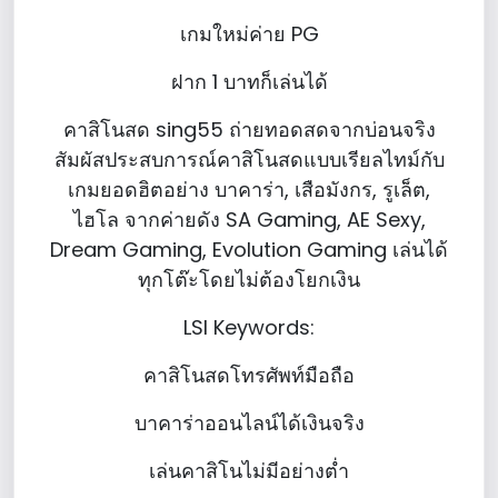
เกมใหม่ค่าย PG
ฝาก 1 บาทก็เล่นได้
คาสิโนสด sing55 ถ่ายทอดสดจากบ่อนจริง
สัมผัสประสบการณ์คาสิโนสดแบบเรียลไทม์กับ
เกมยอดฮิตอย่าง บาคาร่า, เสือมังกร, รูเล็ต,
ไฮโล จากค่ายดัง SA Gaming, AE Sexy,
Dream Gaming, Evolution Gaming เล่นได้
ทุกโต๊ะโดยไม่ต้องโยกเงิน
LSI Keywords:
คาสิโนสดโทรศัพท์มือถือ
บาคาร่าออนไลน์ได้เงินจริง
เล่นคาสิโนไม่มีอย่างต่ำ