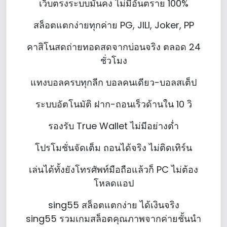
เว็บตรงระบบมั่นคง ไม่มีอันตราย 100%
สล็อตแตกง่ายทุกค่าย PG, JILI, Joker, PP
คาสิโนสดถ่ายทอดสดจากบ่อนจริง ตลอด 24
ชั่วโมง
แทงบอลครบทุกลีก บอลคนเดียว-บอลสเต็ป
ระบบอัตโนมัติ ฝาก-ถอนเร็วด้านใน 10 วิ
รองรับ True Wallet ไม่มีอย่างต่ำ
โปรโมชั่นจัดเต็ม ถอนได้จริง ไม่ติดเทิร์น
เล่นได้ทั้งยังโทรศัพท์มือถือแล้วก็ PC ไม่ต้อง
โหลดแอป
sing55 สล็อตแตกง่าย ได้เงินจริง
sing55 รวมเกมสล็อตคุณภาพจากค่ายชั้นนำ