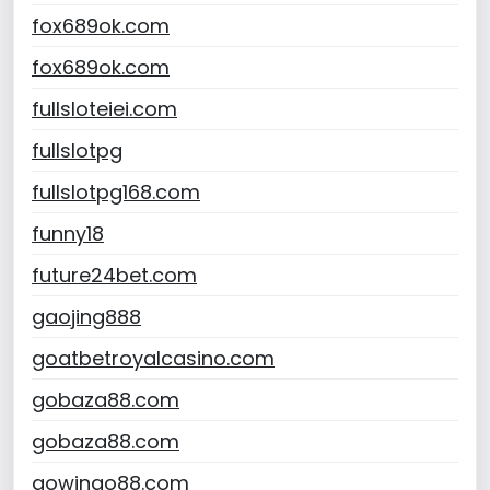
fox689ok.com
fox689ok.com
fullsloteiei.com
fullslotpg
fullslotpg168.com
funny18
future24bet.com
gaojing888
goatbetroyalcasino.com
gobaza88.com
gobaza88.com
gowingo88.com