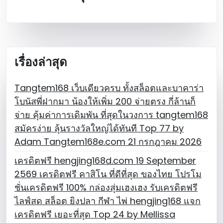
เรื่องล่าสุด
Tangtem168 เว็บเดียวครบ ทั้งสล็อตและบาคาร่า
โบนัสพี่ฝากมา น้องให้เพิ่ม 200 จ่ายตรง กี่ล้านก็
จ่าย คุ้มค่าการเดิมพัน ที่สุดในวงการ tangtem168
สมัครง่าย ลุ้นรางวัลใหญ่ได้ทันที Top 77 by
Adam Tangtem168e.com 21 กรกฎาคม 2026
เครดิตฟรี hengjing168d.com 19 September
2569 เครดิตฟรี คาสิโน ที่ดีที่สุด ของไทย โปรโม
ชั่นเครดิตฟรี 100% กล่องสุ่มเฮงเฮง รับเครดิตฟรี
ไลฟ์สด สล็อต ยิงปลา กีฬา ไพ่ hengjing168 แจก
เครดิตฟรี เยอะที่สุด Top 24 by Mellissa