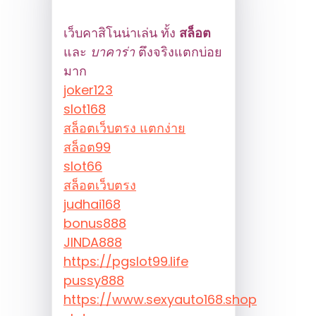
เว็บคาสิโนน่าเล่น ทั้ง
สล็อต
และ
บาคาร่า
ตึงจริงแตกบ่อย
มาก
joker123
slot168
สล็อตเว็บตรง แตกง่าย
สล็อต99
slot66
สล็อตเว็บตรง
judhai168
bonus888
JINDA888
https://pgslot99.life
pussy888
https://www.sexyauto168.shop