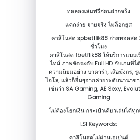
ทดลองเล่นฟรีก่อนฝากจริง
แตกง่าย จ่ายจริง ไม่ล็อกยูส
คาสิโนสด spbetflik88 ถ่ายทอดสด
ชั่วโมง
คาสิโนสด fbetflik88 ให้บริการแบบเ
ไทม์ ภาพชัดระดับ Full HD กับเกมที่ได้
ความนิยมอย่าง บาคาร่า, เสือมังกร, รูเ
ไฮโล, แล้วก็อื่นๆจากค่ายระดับนานาชาต
เช่นว่า SA Gaming, AE Sexy, Evolu
Gaming
ไม่ต้องโยกเงิน กระเป๋าเดียวเล่นได้ทุ
LSI Keywords:
คาสิโนสดไม่ผ่านเอเย่นต์