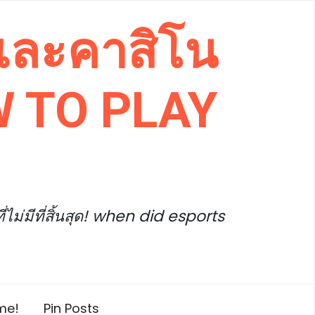
 และคาสิโน
W TO PLAY
ม่มีที่สิ้นสุด! when did esports
ime!
Pin Posts