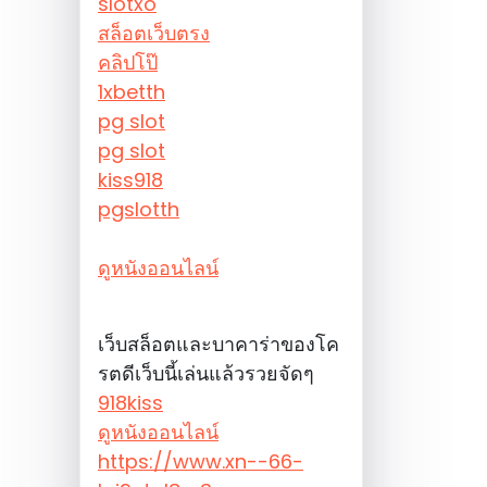
slotxo
สล็อตเว็บตรง
คลิปโป๊
1xbetth
pg slot
pg slot
kiss918
pgslotth
ดูหนังออนไลน์
เว็บสล็อตและบาคาร่าของโค
รตดีเว็บนี้เล่นแล้วรวยจัดๆ
918kiss
ดูหนังออนไลน์
https://www.xn--66-