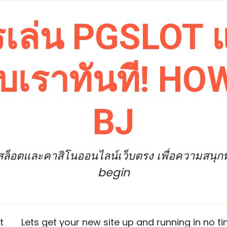
ารเล่น PGSLOT
ับเราทันที! HO
BJ
อตและคาสิโนออนไลน์เว็บตรง เพื่อความสนุกที่ไ
begin
t
Lets get your new site up and running in no t