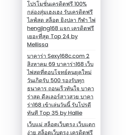
โปรโมชั่นเครดิตฟรี 100%
กล่องสุ่มเฮงเฮง รับเครดิตฟรี
ไลฟ์สด สล็อต ยิงปลา กีฬา ไพ่
hengjing168 แจก เครดิตฟรี
เยอะที่สุด Top 24 by
Mellissa
บาคาร่า Sexy168c.com 2
สิงหาคม 69 บาคาร่า168 เว็บ
ไพ่สดที่ตอบโจทย์คนยุคใหม่
วันเกิดรับ 500 รองรับทุก
ธนาคาร ถอนเร็วทันใจ บาคา
ร่าสด ดีลเลอร์สาวสวย บาคา
ร่า168 เข้าเล่นวันนี้ รับโปรดี
ทันที Top 35 by Hallie
เว็บแม่ สล็อตเว็บตรง เว็บแตก
ง่าย สล็อตเว็บตรง เครดิตฟรี