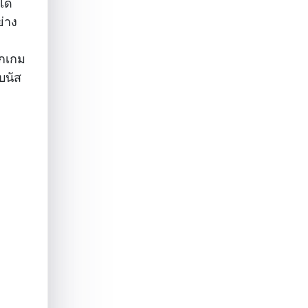
ได้
ย่าง
ุกเกม
บนัส
น