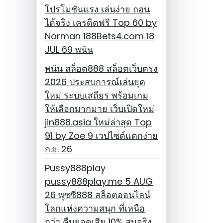
โปรโมชั่นแรง เล่นง่าย ถอน
ได้จริง เครดิตฟรี Top 60 by
Norman 188Bets4.com 18
JUL 69 พนัน
พนัน สล็อต888 สล็อตเว็บตรง
2026 ประสบการณ์เล่นยุค
ใหม่ ระบบเสถียร พร้อมเกม
ให้เลือกมากมาย เว็บเปิดใหม่
jin888.asia ใหม่ล่าสุด Top
91 by Zoe 9 เวปไซต์แตกง่าย
ก.ย. 26
Pussy888play
pussy888play.me 5 AUG
26 พุซซี่888 สล็อตออนไลน์
โลกแห่งความสนุก ที่เหนือ
กว่า คืนยอดเสีย 10% สมจริง