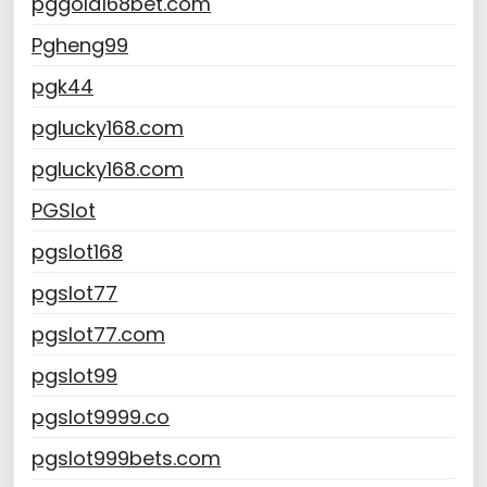
pggold168bet.com
Pgheng99
pgk44
pglucky168.com
pglucky168.com
PGSlot
pgslot168
pgslot77
pgslot77.com
pgslot99
pgslot9999.co
pgslot999bets.com