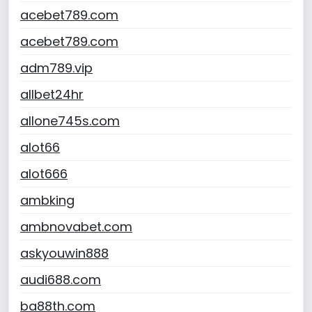
acebet789.com
acebet789.com
adm789.vip
allbet24hr
allone745s.com
alot66
alot666
ambking
ambnovabet.com
askyouwin888
audi688.com
ba88th.com