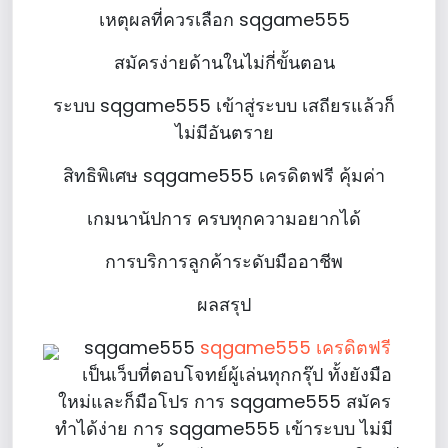
เหตุผลที่ควรเลือก sqgame555
สมัครง่ายด้านในไม่กี่ขั้นตอน
ระบบ sqgame555 เข้าสู่ระบบ เสถียรแล้วก็
ไม่มีอันตราย
สิทธิพิเศษ sqgame555 เครดิตฟรี คุ้มค่า
เกมนานัปการ ครบทุกความอยากได้
การบริการลูกค้าระดับมืออาชีพ
ผลสรุป
sqgame555
sqgame555 เครดิตฟรี
เป็นเว็บที่ตอบโจทย์ผู้เล่นทุกกรุ๊ป ทั้งยังมือ
ใหม่และก็มือโปร การ sqgame555 สมัคร
ทำได้ง่าย การ sqgame555 เข้าระบบ ไม่มี