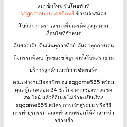
สมาชิกใหม่ รับโดยทันที
sqgame555 เครดิตฟรี
ข้างหลังสมัคร
โบนัสฝากคราวแรก เพิ่มเครดิตสูงสุดตาม
เงื่อนไขที่กำหนด
คืนยอดเสีย คืนเงินทุกอาทิตย์ คุ้มค่าทุกการเล่น
กิจกรรมพิเศษ ลุ้นของขวัญรวมทั้งโบนัสรายวัน
บริการลูกค้าและก็การซัพพอร์ต
คณะทำงานมืออาชีพของ sqgame555 พร้อม
ดูแลผู้เล่นตลอด 24 ชั่วโมง ผ่านช่องทางแชท
สด ไลน์ แล้วก็อีเมล ไม่ว่าจะเป็นเรื่อง
sqgame555 สมัคร การเข้าสู่ระบบ หรือวิธี
การทำธุรกรรม คณะทำงานพร้อมให้คำแนะนำ
อย่างเร็ว