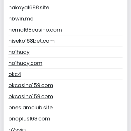
nakoya1688.site
nbwin.me
nemo168casino.com
niseko168bet.com
no1huay
no1huay.com
okc4
okcasino159.com
okcasino159.com
onesiamclub.site
onoplus168.com
p2vvip