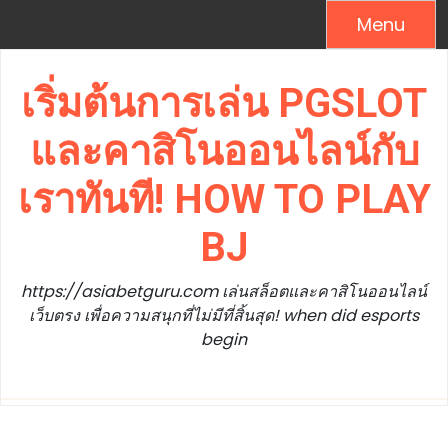
Skip
Menu
to
content
เริ่มต้นการเล่น PGSLOT
และคาสิโนออนไลน์กับ
เราทันที! HOW TO PLAY
BJ
https://asiabetguru.com เล่นสล็อตและคาสิโนออนไลน์
เว็บตรง เพื่อความสนุกที่ไม่มีที่สิ้นสุด! when did esports
begin