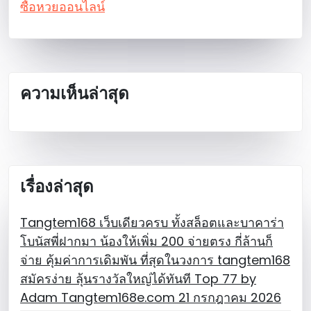
ซื้อหวยออนไลน์
ความเห็นล่าสุด
เรื่องล่าสุด
Tangtem168 เว็บเดียวครบ ทั้งสล็อตและบาคาร่า
โบนัสพี่ฝากมา น้องให้เพิ่ม 200 จ่ายตรง กี่ล้านก็
จ่าย คุ้มค่าการเดิมพัน ที่สุดในวงการ tangtem168
สมัครง่าย ลุ้นรางวัลใหญ่ได้ทันที Top 77 by
Adam Tangtem168e.com 21 กรกฎาคม 2026