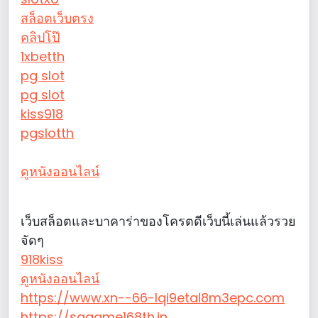
สล็อตเว็บตรง
คลิปโป๊
1xbetth
pg slot
pg slot
kiss918
pgslotth
ดูหนังออนไลน์
เว็บสล็อตและบาคาร่าของโครตดีเว็บนี้เล่นแล้วรวย
จัดๆ
918kiss
ดูหนังออนไลน์
https://www.xn--66-lqi9etal8m3epc.com
https://sagame168th.in