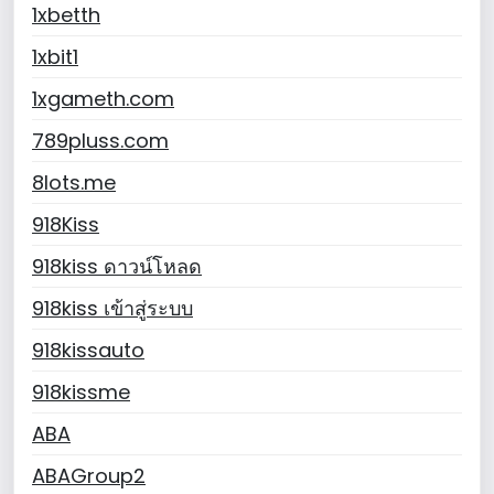
1xbetth
1xbit1
1xgameth.com
789pluss.com
8lots.me
918Kiss
918kiss ดาวน์โหลด
918kiss เข้าสู่ระบบ
918kissauto
918kissme
ABA
ABAGroup2