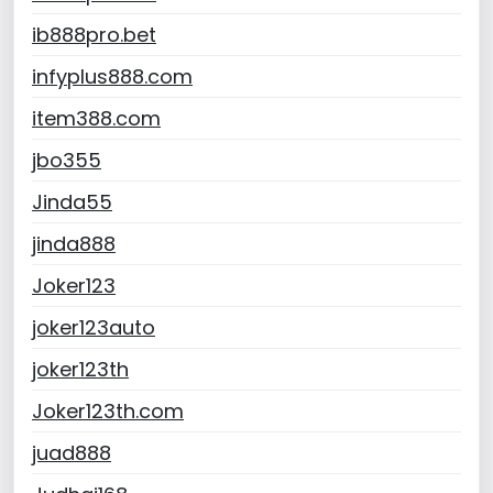
ib888pro.bet
infyplus888.com
item388.com
jbo355
Jinda55
jinda888
Joker123
joker123auto
joker123th
Joker123th.com
juad888