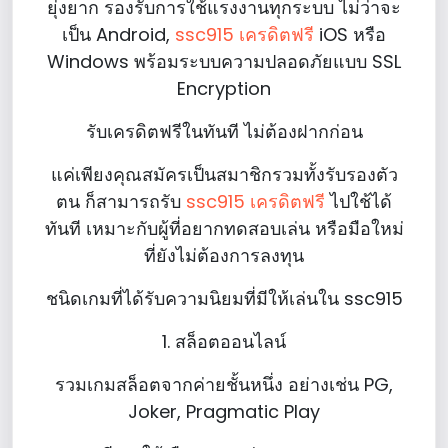
ยุ่งยาก รองรับการใช้แรงงานทุกระบบ ไม่ว่าจะ
เป็น Android,
ssc915 เครดิตฟรี
iOS หรือ
Windows พร้อมระบบความปลอดภัยแบบ SSL
Encryption
รับเครดิตฟรีในทันที ไม่ต้องฝากก่อน
แค่เพียงคุณสมัครเป็นสมาชิกรวมทั้งรับรองตัว
ตน ก็สามารถรับ
ssc915 เครดิตฟรี
ไปใช้ได้
ทันที เหมาะกับผู้ที่อยากทดสอบเล่น หรือมือใหม่
ที่ยังไม่ต้องการลงทุน
ชนิดเกมที่ได้รับความนิยมที่มีให้เล่นใน ssc915
1. สล็อตออนไลน์
รวมเกมสล็อตจากค่ายชั้นหนึ่ง อย่างเช่น PG,
Joker, Pragmatic Play