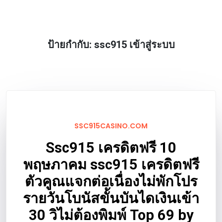
ป้ายกำกับ:
ssc915 เข้าสู่ระบบ
SSC915CASINO.COM
Ssc915 เครดิตฟรี 10
พฤษภาคม ssc915 เครดิตฟรี
ตัวคูณแจกต่อเนื่องไม่พักโปร
รายวันโบนัสขั้นบันไดเงินเข้า
30 วิไม่ต้องพิมพ์ Top 69 by