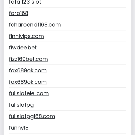
fafa 123 slot
faro168
fcharoenkit168.com
finnivips.com
fiwdee.bet
fizz169bet.com
fox689ok.com
fox689ok.com
fullsloteiei.com
fullslotpg
fullslotpg168.com
funny18