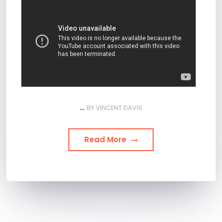
…
BY
VINCENT DAVIS
Read More