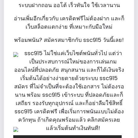
ระบบฝากถอน ออโต้ เร็วทันใจ ใช้เวลานาน
อ่านเพิ่มอีกเกี่ยวกับ เครดิตฟรีไม่ต้องฝาก และก็
เว็บสล็อตแตกง่าย ที่เหมาะกับมือใหม่
พร้อมพนัน? สมัครสมาชิกกับ ssc915 วันนี้เลย!
ssc915 ไม่ใช่แค่เว็บไซต์พนันทั่วไป แต่ว่า
เป็นประสบการณ์ใหม่ของการเล่นเกม
ออนไลน์ที่ปลอดภัย สนุกสนาน และก็ได้เงินจริง
เริ่มต้นได้อย่างง่ายดายด้วยระบบ ssc915
สมัคร ที่ไม่จำเป็นที่จะต้องใช้เอกสาร ไม่ต้องรอ
นาน พร้อม ssc915 เข้าระบบ ที่ปลอดภัยและก็
เสถียร รองรับทุกอุปกรณ์ และก็อย่าลืมใช้สิทธิ์
ssc915 เครดิตฟรี เพื่อเริ่มการพนันแบบไม่ต้อง
ควักทุน ถ้าเกิดคุณพร้อมแล้ว คลิกสมัครเลย
แล้วเริ่มต้นทำเงินทันที!