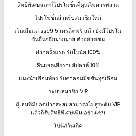
สิทธิพิเศษและก็โปรโมชั่นที่คุณไม่ควรพลาด
โปรโมชั่นสำหรับสมาชิกใหม่
เว้นเสียแต่ ssc915 เครดิตฟรี แล้ว ยังมีโปรโม
ชั่นอื่นๆอีกมากมาย ตัวอย่างเช่น
ฝากครั้งแรก รับโบนัส 100%
คืนยอดเสียรายสัปดาห์ 10%
แนะนำเพื่อนพ้อง รับค่าคอมมิชชั่นทุกเดือน
ระบบสมาชิก VIP
ผู้เล่นที่มียอดฝากสะสมสามารถไปสู่ระดับ VIP
แล้วก็รับสิทธิพิเศษเพิ่ม อย่างเช่น
โบนัสวันเกิด