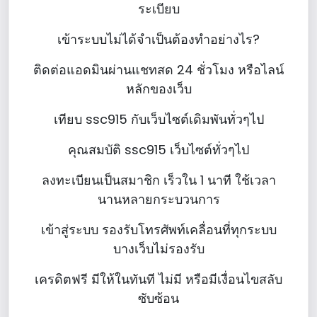
ระเบียบ
เข้าระบบไม่ได้จำเป็นต้องทำอย่างไร?
ติดต่อแอดมินผ่านแชทสด 24 ชั่วโมง หรือไลน์
หลักของเว็บ
เทียบ ssc915 กับเว็บไซต์เดิมพันทั่วๆไป
คุณสมบัติ ssc915 เว็บไซต์ทั่วๆไป
ลงทะเบียนเป็นสมาชิก เร็วใน 1 นาที ใช้เวลา
นานหลายกระบวนการ
เข้าสู่ระบบ รองรับโทรศัพท์เคลื่อนที่ทุกระบบ
บางเว็บไม่รองรับ
เครดิตฟรี มีให้ในทันที ไม่มี หรือมีเงื่อนไขสลับ
ซับซ้อน