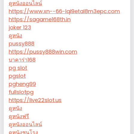
ดูหนังออนไลน์
https://www.xn--66-lqi9etal8m3epc.com
https://sagame168th.in
joker 123
ดูหนัง
pussy888
https://pussy888win.com
บาคาร่า168
pg slot
pgslot
pgheng99
fullslotpg
https://live22slot.us
ดูหนัง
ดูหนังฟรี
ดูหนังออนไลน์
ดูหนังชนโรง