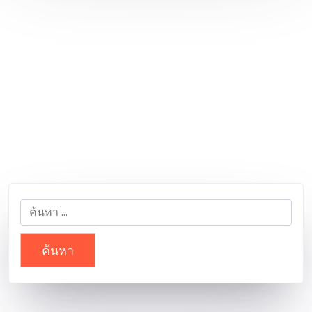
ค้นหา
สำหรับ: