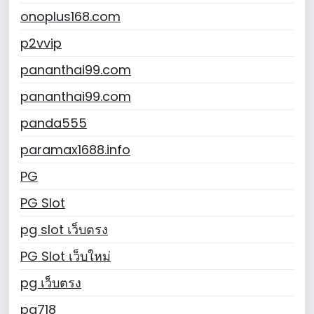
onoplus168.com
p2vvip
pananthai99.com
pananthai99.com
panda555
paramax1688.info
PG
PG Slot
pg slot เว็บตรง
PG Slot เว็บใหม่
pg เว็บตรง
pg718