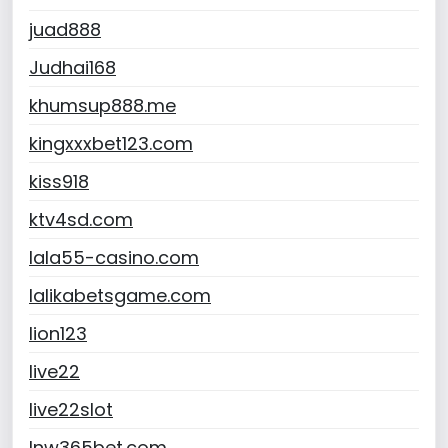
juad888
Judhai168
khumsup888.me
kingxxxbet123.com
kiss918
ktv4sd.com
lala55-casino.com
lalikabetsgame.com
lion123
live22
live22slot
lnw365bet.com