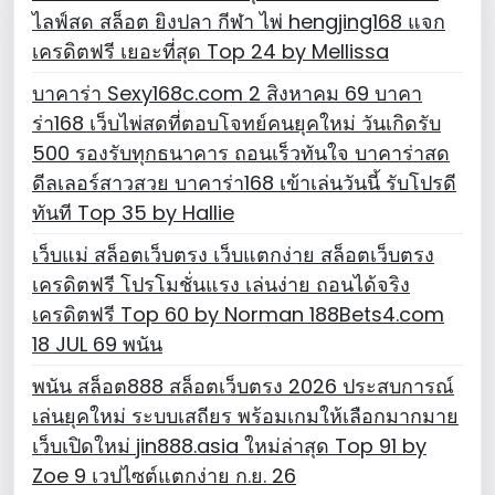
ไลฟ์สด สล็อต ยิงปลา กีฬา ไพ่ hengjing168 แจก
เครดิตฟรี เยอะที่สุด Top 24 by Mellissa
บาคาร่า Sexy168c.com 2 สิงหาคม 69 บาคา
ร่า168 เว็บไพ่สดที่ตอบโจทย์คนยุคใหม่ วันเกิดรับ
500 รองรับทุกธนาคาร ถอนเร็วทันใจ บาคาร่าสด
ดีลเลอร์สาวสวย บาคาร่า168 เข้าเล่นวันนี้ รับโปรดี
ทันที Top 35 by Hallie
เว็บแม่ สล็อตเว็บตรง เว็บแตกง่าย สล็อตเว็บตรง
เครดิตฟรี โปรโมชั่นแรง เล่นง่าย ถอนได้จริง
เครดิตฟรี Top 60 by Norman 188Bets4.com
18 JUL 69 พนัน
พนัน สล็อต888 สล็อตเว็บตรง 2026 ประสบการณ์
เล่นยุคใหม่ ระบบเสถียร พร้อมเกมให้เลือกมากมาย
เว็บเปิดใหม่ jin888.asia ใหม่ล่าสุด Top 91 by
Zoe 9 เวปไซต์แตกง่าย ก.ย. 26