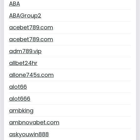
ABA
ABAGroup2
acebet789.com
acebet789.com
adm789.vip
allbet24hr
allone745s.com
alot66
alot666
ambking
ambnovabet.com
askyouwin888