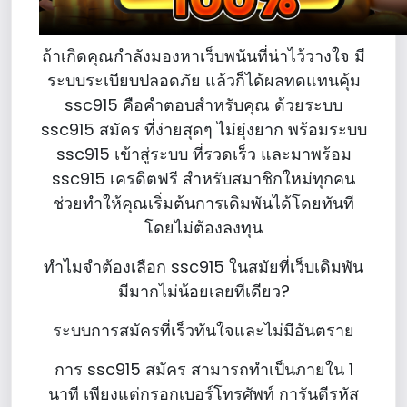
ถ้าเกิดคุณกำลังมองหาเว็บพนันที่น่าไว้วางใจ มี
ระบบระเบียบปลอดภัย แล้วก็ได้ผลทดแทนคุ้ม
ssc915 คือคำตอบสำหรับคุณ ด้วยระบบ
ssc915 สมัคร ที่ง่ายสุดๆ ไม่ยุ่งยาก พร้อมระบบ
ssc915 เข้าสู่ระบบ ที่รวดเร็ว และมาพร้อม
ssc915 เครดิตฟรี สำหรับสมาชิกใหม่ทุกคน
ช่วยทำให้คุณเริ่มต้นการเดิมพันได้โดยทันที
โดยไม่ต้องลงทุน
ทำไมจำต้องเลือก ssc915 ในสมัยที่เว็บเดิมพัน
มีมากไม่น้อยเลยทีเดียว?
ระบบการสมัครที่เร็วทันใจและไม่มีอันตราย
การ ssc915 สมัคร สามารถทำเป็นภายใน 1
นาที เพียงแต่กรอกเบอร์โทรศัพท์ การันตีรหัส