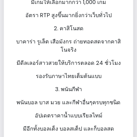
มีเกมให้เลือกมากกว่า 1,000 เกม
อัตรา RTP สูงขึ้นมากยิ่งกว่าเว็บทั่วไป
2. คาสิโนสด
บาคาร่า รูเล็ต เสือมังกร ถ่ายทอดสดจากคาสิ
โนจริง
มีดีลเลอร์สาวสวยให้บริการตลอด 24 ชั่วโมง
รองรับภาษาไทยเต็มต้นแบบ
3. พนันกีฬา
พนันบอล บาส มวย และกีฬาอื่นๆครบทุกชนิด
อัปเดตราคาน้ำแบบเรียลไทม์
มีอีกทั้งบอลเต็ง บอลสเต็ป และก็บอลสด