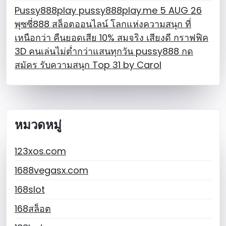
Pussy888play pussy888play.me 5 AUG 26
พุซซี่888 สล็อตออนไลน์ โลกแห่งความสนุก ที่
เหนือกว่า คืนยอดเสีย 10% สมจริง เสียงดี กราฟฟิค
3D คนเล่นไม่ต่ำกว่าแสนทุกวัน pussy888 กด
สมัคร รับความสนุก Top 31 by Carol
หมวดหมู่
123xos.com
1688vegasx.com
168slot
168สล็อต