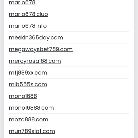
mario678
mario678.club
mario678.info
meekin365day.com
megawaysbet789.com
mercyrosa168.com
mfj889xx.com
mib555s.com
mono1688
mono16888.com
moza888.com
mun789slot.com