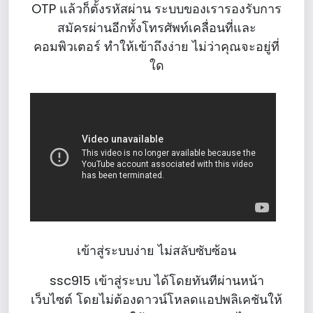
OTP แล้วก็ตั้งรหัสผ่าน ระบบของเรารองรับการ
สมัครผ่านอีกทั้งโทรศัพท์เคลื่อนที่และ
คอมพิวเตอร์ ทำให้เข้าถึงง่าย ไม่ว่าคุณจะอยู่ที่
ใด
เข้าสู่ระบบง่าย ไม่สลับซับซ้อน
ssc915 เข้าสู่ระบบ ได้โดยทันทีผ่านหน้า
เว็บไซต์ โดยไม่ต้องดาวน์โหลดแอปพลิเคชันให้