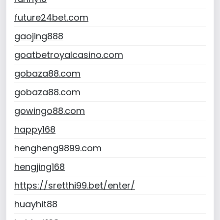
future24bet.com
gaojing888
goatbetroyalcasino.com
gobaza88.com
gobaza88.com
gowingo88.com
happy168
hengheng9899.com
hengjing168
https://sretthi99.bet/enter/
huayhit88