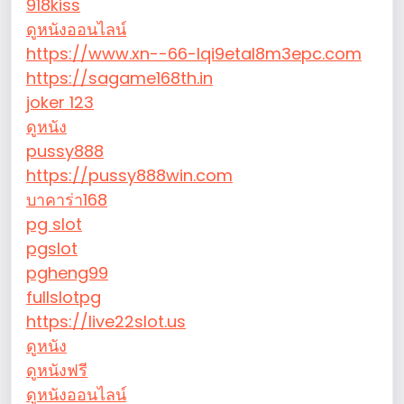
918kiss
ดูหนังออนไลน์
https://www.xn--66-lqi9etal8m3epc.com
https://sagame168th.in
joker 123
ดูหนัง
pussy888
https://pussy888win.com
บาคาร่า168
pg slot
pgslot
pgheng99
fullslotpg
https://live22slot.us
ดูหนัง
ดูหนังฟรี
ดูหนังออนไลน์