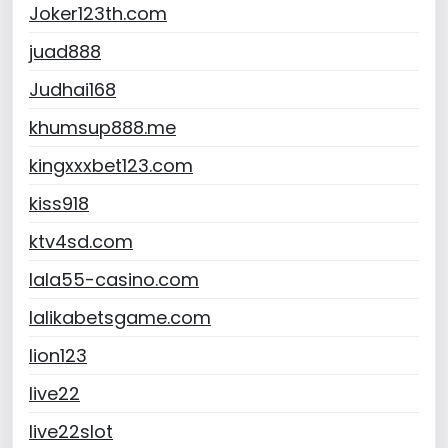
Joker123th.com
juad888
Judhai168
khumsup888.me
kingxxxbet123.com
kiss918
ktv4sd.com
lala55-casino.com
lalikabetsgame.com
lion123
live22
live22slot