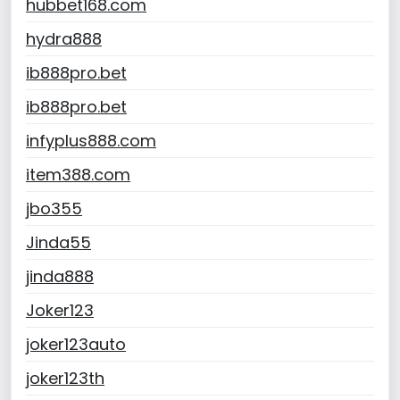
hubbet168.com
hydra888
ib888pro.bet
ib888pro.bet
infyplus888.com
item388.com
jbo355
Jinda55
jinda888
Joker123
joker123auto
joker123th