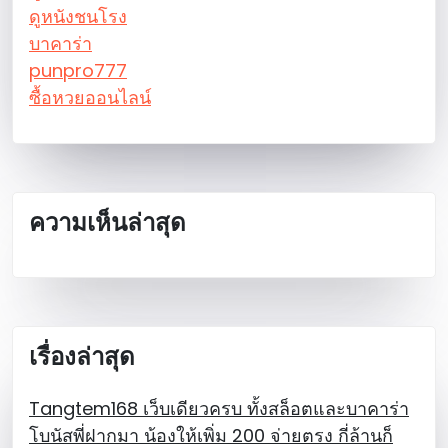
ดูหนังชนโรง
บาคาร่า
punpro777
ซื้อหวยออนไลน์
ความเห็นล่าสุด
เรื่องล่าสุด
Tangtem168 เว็บเดียวครบ ทั้งสล็อตและบาคาร่า
โบนัสพี่ฝากมา น้องให้เพิ่ม 200 จ่ายตรง กี่ล้านก็