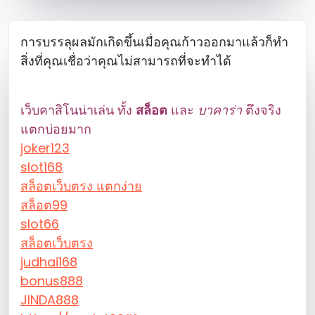
การบรรลุผลมักเกิดขึ้นเมื่อคุณก้าวออกมาแล้วก็ทำ
สิ่งที่คุณเชื่อว่าคุณไม่สามารถที่จะทำได้
เว็บคาสิโนน่าเล่น ทั้ง
สล็อต
และ
บาคาร่า
ตึงจริง
แตกบ่อยมาก
joker123
slot168
สล็อตเว็บตรง แตกง่าย
สล็อต99
slot66
สล็อตเว็บตรง
judhai168
bonus888
JINDA888