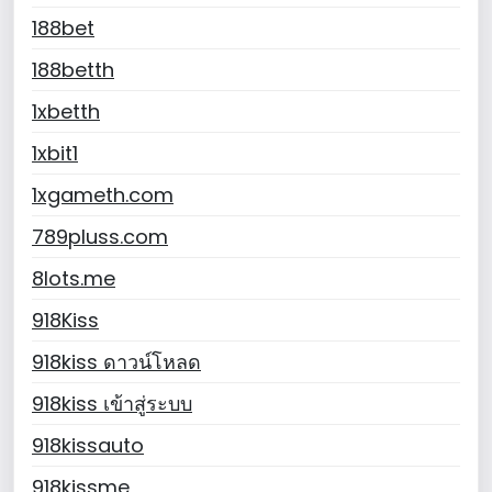
188bet
188betth
1xbetth
1xbit1
1xgameth.com
789pluss.com
8lots.me
918Kiss
918kiss ดาวน์โหลด
918kiss เข้าสู่ระบบ
918kissauto
918kissme