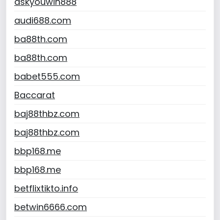
askyouwin888
audi688.com
ba88th.com
ba88th.com
babet555.com
Baccarat
baj88thbz.com
baj88thbz.com
bbp168.me
bbp168.me
betflixtikto.info
betwin6666.com