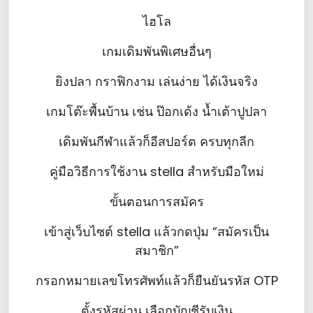
ไฮโล
เกมเดิมพันพิเศษอื่นๆ
ยิงปลา กราฟิกงาม เล่นง่าย ได้เงินจริง
เกมโต๊ะพื้นบ้าน เช่น ป๊อกเด้ง น้ำเต้าปูปลา
เดิมพันกีฬาแล้วก็อีสปอร์ต ครบทุกลีก
คู่มือวิธีการใช้งาน stella สำหรับมือใหม่
ขั้นตอนการสมัคร
เข้าสู่เว็บไซต์ stella แล้วกดปุ่ม “สมัครเป็น
สมาชิก”
กรอกหมายเลขโทรศัพท์แล้วก็ยืนยันรหัส OTP
ตั้งรหัสผ่าน เลือกบัญชีรับเงิน