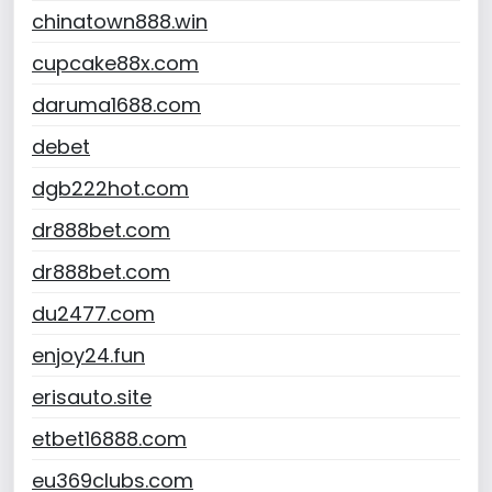
chinatown888.win
cupcake88x.com
daruma1688.com
debet
dgb222hot.com
dr888bet.com
dr888bet.com
du2477.com
enjoy24.fun
erisauto.site
etbet16888.com
eu369clubs.com