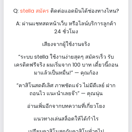
Q:
stella สมัคร
ติดต่อแอดมินได้ช่องทางไหน?
A: ผ่านแชทสดหน้าเว็บ หรือไลน์บริการลูกค้า
24 ชั่วโมง
เสียงจากผู้ใช้งานจริง
“ระบบ stella ใช้งานง่ายสุดๆ สมัครเร็ว รับ
เครดิตฟรีจริง ผมเริ่มจาก 100 บาท เดี๋ยวนี้ถอน
มาแล้วเป็นหมื่น!” — คุณก้อง
“คาสิโนสดดีเลิศ ภาพชัดแจ๋ว ไม่มีดีเลย์ ฝาก
ถอนไว แนะนำเลยจ๊า” — คุณนุ่น
อ่านเพิ่มอีกจากบทความที่เกี่ยวโยง
แนวทางเล่นสล็อตให้ได้กำไร
เปรียบคาสิโนสดกับคาสิโนทั่วๆไป