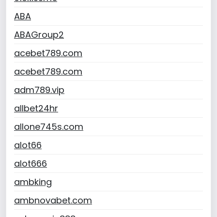
ABA
ABAGroup2
acebet789.com
acebet789.com
adm789.vip
allbet24hr
allone745s.com
alot66
alot666
ambking
ambnovabet.com