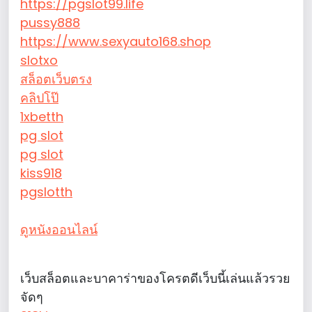
https://pgslot99.life
pussy888
https://www.sexyauto168.shop
slotxo
สล็อตเว็บตรง
คลิปโป๊
1xbetth
pg slot
pg slot
kiss918
pgslotth
ดูหนังออนไลน์
เว็บสล็อตและบาคาร่าของโครตดีเว็บนี้เล่นแล้วรวย
จัดๆ