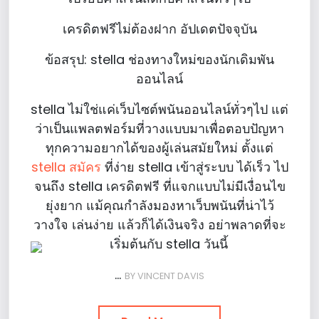
เครดิตฟรีไม่ต้องฝาก อัปเดตปัจจุบัน
ข้อสรุป: stella ช่องทางใหม่ของนักเดิมพัน
ออนไลน์
stella ไม่ใช่แค่เว็บไซต์พนันออนไลน์ทั่วๆไป แต่
ว่าเป็นแพลตฟอร์มที่วางแบบมาเพื่อตอบปัญหา
ทุกความอยากได้ของผู้เล่นสมัยใหม่ ตั้งแต่
stella สมัคร
ที่ง่าย stella เข้าสู่ระบบ ได้เร็ว ไป
จนถึง stella เครดิตฟรี ที่แจกแบบไม่มีเงื่อนไข
ยุ่งยาก แม้คุณกำลังมองหาเว็บพนันที่น่าไว้
วางใจ เล่นง่าย แล้วก็ได้เงินจริง อย่าพลาดที่จะ
เริ่มต้นกับ stella วันนี้
…
BY
VINCENT DAVIS