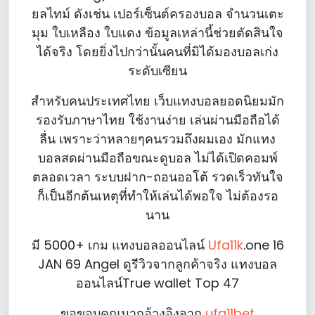
ยลไทม์ ดังเช่น เปอร์เซ็นต์ครองบอล จำนวนเตะ
มุม ใบเหลือง ใบแดง ข้อมูลเหล่านี้ช่วยตัดสินใจ
ได้จริง โดยยิ่งไปกว่านั้นคนที่มิได้มองบอลเก่ง
ระดับเซียน
สำหรับคนประเทศไทย เว็บแทงบอลยอดนิยมมัก
รองรับภาษาไทย ใช้งานง่าย เล่นผ่านมือถือได้
ลื่น เพราะว่าหลายๆคนรวมถึงผมเอง มักแทง
บอลสดผ่านมือถือขณะดูบอล ไม่ได้เปิดคอมพ์
ตลอดเวลา ระบบฝาก-ถอนออโต้ รวดเร็วทันใจ
ก็เป็นอีกต้นเหตุที่ทำให้เล่นได้พอใจ ไม่ต้องรอ
นาน
มี 5000+ เกม แทงบอลออนไลน์
Ufa11k
.one 16
JAN 69 Angel ดูรีวิวจากลูกค้าจริง แทงบอล
ออนไลน์True wallet Top 47
ขอขอบคุณมากอ้างอิงจาก
ufa11bet