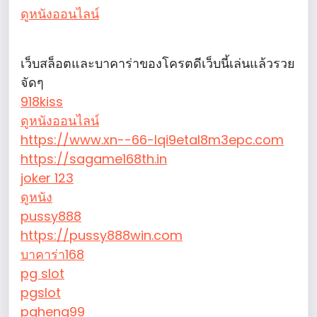
ดูหนังออนไลน์
เว็บสล็อตและบาคาร่าของโครตดีเว็บนี้เล่นแล้วรวย
จัดๆ
918kiss
ดูหนังออนไลน์
https://www.xn--66-lqi9etal8m3epc.com
https://sagame168th.in
joker 123
ดูหนัง
pussy888
https://pussy888win.com
บาคาร่า168
pg slot
pgslot
pgheng99