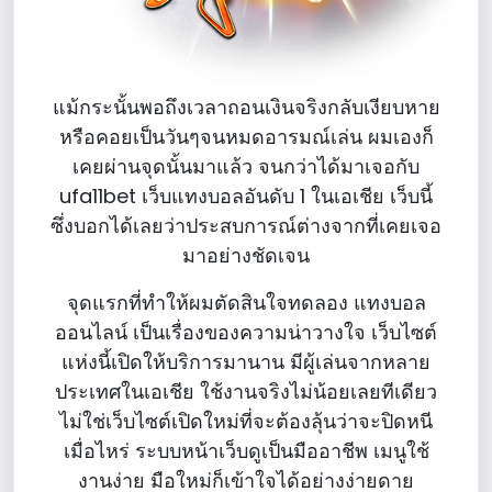
แม้กระนั้นพอถึงเวลาถอนเงินจริงกลับเงียบหาย
หรือคอยเป็นวันๆจนหมดอารมณ์เล่น ผมเองก็
เคยผ่านจุดนั้นมาแล้ว จนกว่าได้มาเจอกับ
ufa11bet เว็บแทงบอลอันดับ 1 ในเอเชีย เว็บนี้
ซึ่งบอกได้เลยว่าประสบการณ์ต่างจากที่เคยเจอ
มาอย่างชัดเจน
จุดแรกที่ทำให้ผมตัดสินใจทดลอง แทงบอล
ออนไลน์ เป็นเรื่องของความน่าวางใจ เว็บไซต์
แห่งนี้เปิดให้บริการมานาน มีผู้เล่นจากหลาย
ประเทศในเอเชีย ใช้งานจริงไม่น้อยเลยทีเดียว
ไม่ใช่เว็บไซต์เปิดใหม่ที่จะต้องลุ้นว่าจะปิดหนี
เมื่อไหร่ ระบบหน้าเว็บดูเป็นมืออาชีพ เมนูใช้
งานง่าย มือใหม่ก็เข้าใจได้อย่างง่ายดาย