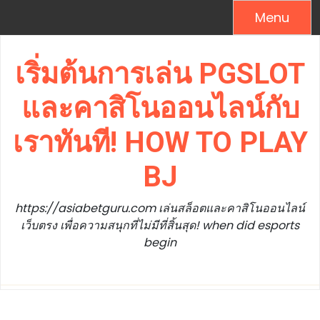
Skip
Menu
to
content
เริ่มต้นการเล่น PGSLOT
และคาสิโนออนไลน์กับ
เราทันที! HOW TO PLAY
BJ
https://asiabetguru.com เล่นสล็อตและคาสิโนออนไลน์
เว็บตรง เพื่อความสนุกที่ไม่มีที่สิ้นสุด! when did esports
begin