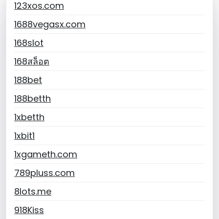
123xos.com
1688vegasx.com
168slot
168สล็อต
188bet
188betth
1xbetth
1xbit1
1xgameth.com
789pluss.com
8lots.me
918Kiss