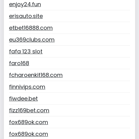
enjoy24.fun
erisauto.site
etbet16888.com
eu369clubs.com
fafa 123 slot
faro168
fcharoenkit168.com
finnivips.com
fiwdee.bet
fizz169bet.com
fox689ok.com
fox689ok.com