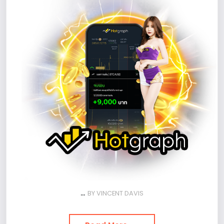
…
BY
VINCENT DAVIS